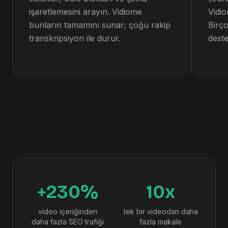
işaretlemesini arayın. Vidiome
Vidio
bunların tamamını sunar; çoğu rakip
Birço
transkripsiyon ile durur.
deste
+230%
10x
video içeriğinden
tek bir videodan daha
daha fazla SEO trafiği
fazla makale