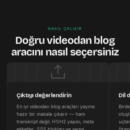
NASIL ÇALIŞIR
Doğru videodan blog
aracını nasıl seçersiniz
Çıktıyı değerlendirin
Dil 
En iyi videodan blog araçları yayına
Birde
hazır bir makale çıkarır — ham
oluşt
transkript değil. H1/H2 yapısı, meta
uçtan
etiketler, SSS blokları ve şema
(tran