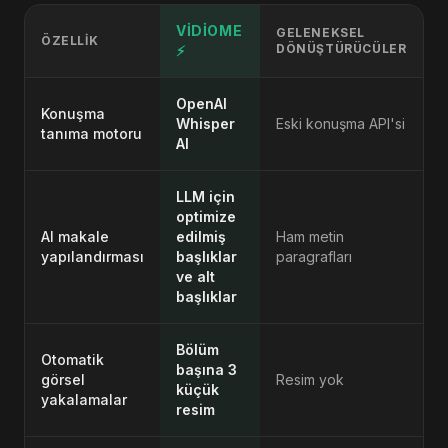
VIDIOME
GELENEKSEL
ÖZELLIK
DÖNÜŞTÜRÜCÜLER
⚡
OpenAI
Konuşma
Whisper
Eski konuşma API'si
tanıma motoru
AI
LLM için
optimize
AI makale
edilmiş
Ham metin
yapılandırması
başlıklar
paragrafları
ve alt
başlıklar
Bölüm
Otomatik
başına 3
görsel
Resim yok
küçük
yakalamalar
resim