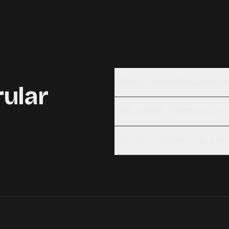
2026'da videoları blog yazıları
rular
Vidiome diğer videodan metne ve
Vidiome için ücretsiz deneme v