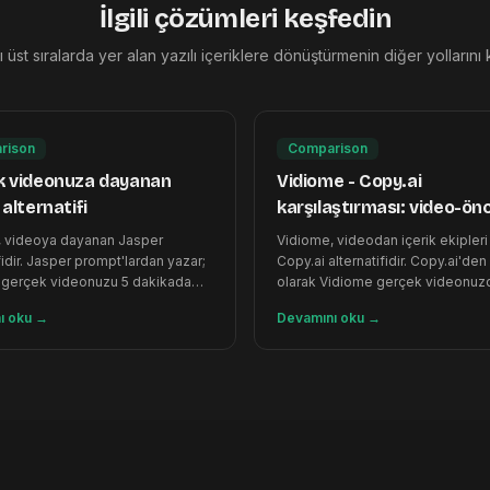
İlgili çözümleri keşfedin
 üst sıralarda yer alan yazılı içeriklere dönüştürmenin diğer yollarını
rison
Comparison
k videonuza dayanan
Vidiome - Copy.ai
alternatifi
karşılaştırması: video-önce
içerik ekipleri için daha iyi
, videoya dayanan Jasper
Vidiome, videodan içerik ekipleri 
fidir. Jasper prompt'lardan yazar;
Copy.ai alternatifidir. Copy.ai'den 
 gerçek videonuzu 5 dakikada
olarak Vidiome gerçek videonuz
lesine dönüştürür.
başlar — transkripsiyon dahil.
ı oku
→
Devamını oku
→