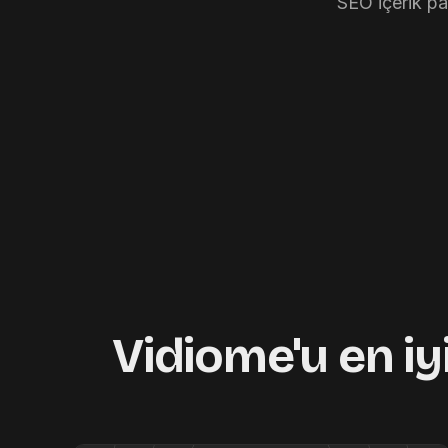
SEO içerik paz
Vidiome'u en iy