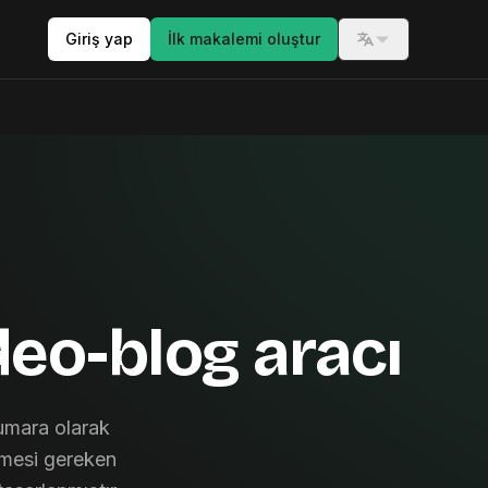
Giriş yap
İlk makalemi oluştur
Switch langua
deo-blog aracı
mara olarak
ürmesi gereken