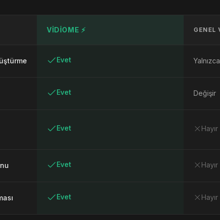
VIDIOME ⚡
GENEL 
Evet
üştürme
Yalnızca
Evet
Değişir
Evet
Hayır
Evet
Hayır
onu
Evet
Hayır
ması