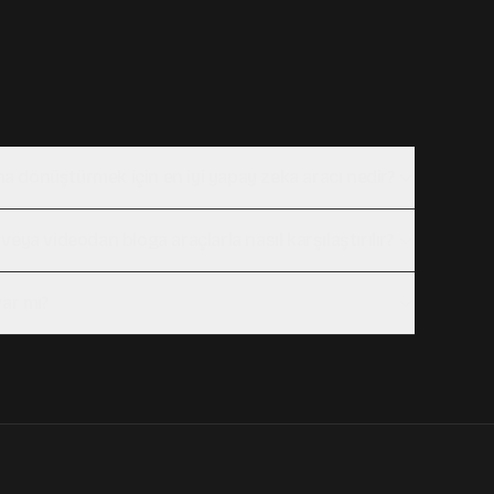
na dönüştürmek için en iyi yapay zeka aracı nedir?
ya videodan bloga araçlarla nasıl karşılaştırılır?
ar mı?