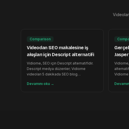
Videoları
Comparison
Compa
Videodan SEO makalesine iş
Gerçe
akışları için Descript alternatifi
Jasper 
Vidiome, SEO için Descript alternatifidir.
Vidiome
Descript medya düzenler; Vidiome
alternati
videoları 5 dakikada SEO blog
Vidiome
makalesine dönüştürür. Ücretsiz 120 kredi.
SEO maka
Devamını oku
→
Devamın