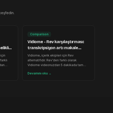
 keşfedin.
Comparison
Vidiome - Rev karşılaştırması:
likli
transkripsiyon artı makale
üretimi
için
Vidiome, içerik ekipleri için Rev
farklı
alternatifidir. Rev'den farklı olarak
dan
Vidiome videonuzdan 5 dakikada tam
SEO makalesi oluşturur.
Devamını oku
→