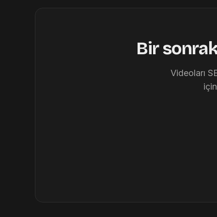
Bir sonra
Videoları S
içi