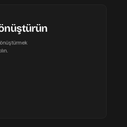
dönüştürün
 dönüştürmek
lın.