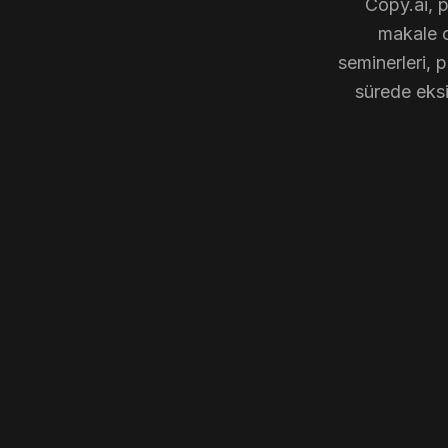
Copy.ai, p
makale o
seminerleri, 
sürede eksi