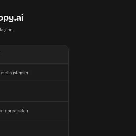
opy.ai
ştırın.
I
 metin istemleri
in parçacıkları