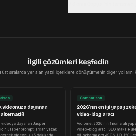
Vidiome Copy.ai'nin tamamen yer
İlgili çözümleri keşfedin
 üst sıralarda yer alan yazılı içeriklere dönüştürmenin diğer yollarını
rison
Comparison
k videonuza dayanan
2026'nın en iyi yapay zek
alternatifi
video-blog aracı
, videoya dayanan Jasper
Vidiome, 2026'nın 1 numaralı yap
fidir. Jasper prompt'lardan yazar;
video-blog aracı: SEO makale üre
 gerçek videonuzu 5 dakikada
dil, schema.org JSON-LD. 120 ücr