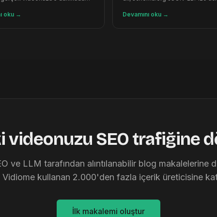
lesine dönüştürür.
kredi, kart gerekmez.
ı oku
→
Devamını oku
→
ki videonuzu SEO trafiğine 
EO ve LLM tarafından alıntılanabilir blog makalelerine
n Vidiome kullanan 2.000'den fazla içerik üreticisine katı
İlk makalemi oluştur