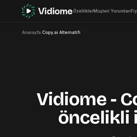
Özellikler
Müşteri Yorumları
Fi
Anasayfa
/
Copy.ai Alternatifi
Vidiome - Co
öncelikli 