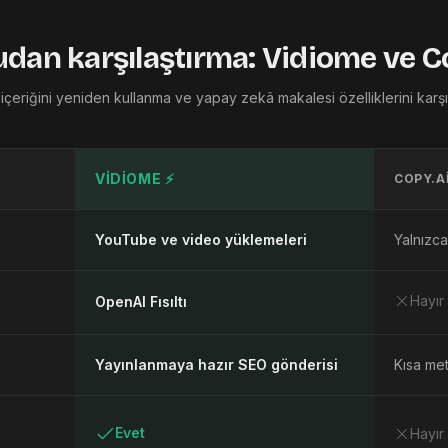
dan karşılaştırma: Vidiome ve C
içeriğini yeniden kullanma ve yapay zekâ makalesi özelliklerini karşıla
VIDIOME ⚡
COPY.A
YouTube ve video yüklemeleri
Yalnızca
Hayır
OpenAI Fısıltı
Yayınlanmaya hazır SEO gönderisi
Kısa met
Evet
Hayır