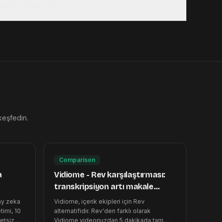
ini alabilir mi?
 keşfedin.
Comparison
a
Vidiome - Rev karşılaştırması:
transkripsiyon artı makale
üretimi
ay zeka
Vidiome, içerik ekipleri için Rev
timi, 10
alternatifidir. Rev'den farklı olarak
etsiz
Vidiome videonuzdan 5 dakikada tam