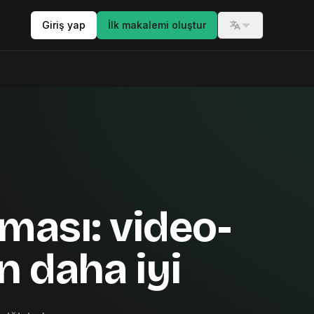
Giriş yap
İlk makalemi oluştur
Switch langua
rması: video-
in daha iyi