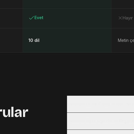
Evet
Hayır
10 dil
Metin çe
Vidiome iyi bir Copy.ai alternati
rular
Vidiome fiyat açısından Copy.ai i