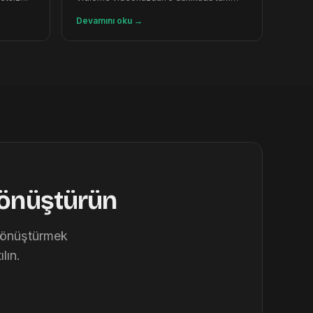
SEO makalesi oluşturur.
Devamını oku
→
dönüştürün
 dönüştürmek
lın.