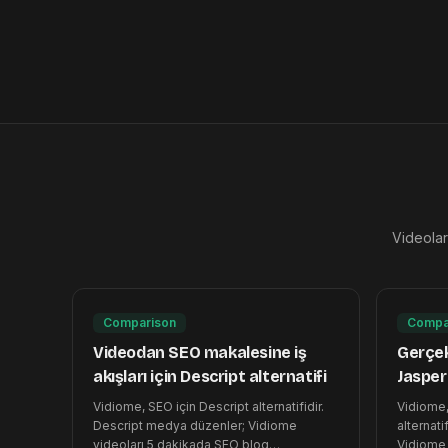
Videoları
Comparison
Compa
Videodan SEO makalesine iş
Gerçe
akışları için Descript alternatifi
Jasper 
Vidiome, SEO için Descript alternatifidir.
Vidiome
Descript medya düzenler; Vidiome
alternati
videoları 5 dakikada SEO blog
Vidiome