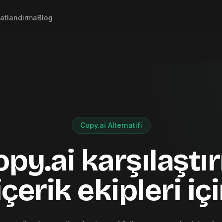
yatlandırma
Blog
Copy.ai Alternatifi
py.ai karşılaştı
içerik ekipleri iç