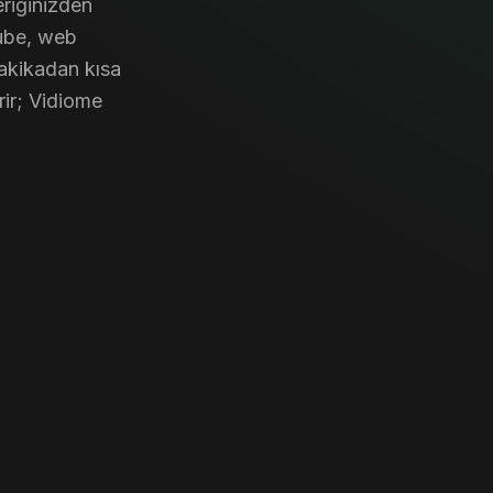
eriğinizden
Tube, web
dakikadan kısa
rir; Vidiome