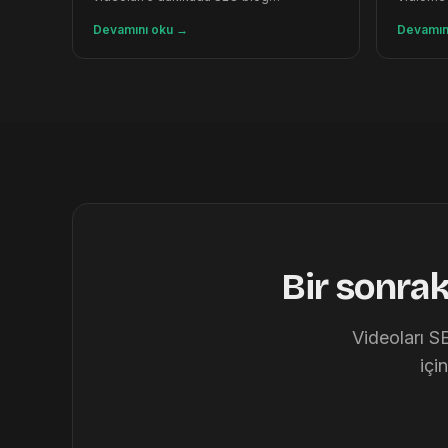
makalesine dönüştürür. Ücretsiz 120 kredi.
SEO maka
Devamını oku
→
Devamın
Bir sonra
Videoları S
içi