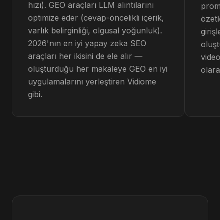
hızı). GEO araçları LLM alıntılarını
promp
optimize eder (cevap-öncelikli içerik,
özetl
varlık belirginliği, olgusal yoğunluk).
giriş
2026'nın en iyi yapay zeka SEO
oluş
araçları her ikisini de ele alır —
video
oluşturduğu her makaleye GEO en iyi
olara
uygulamalarını yerleştiren Vidiome
gibi.