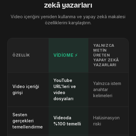
zekâ yazarları
Video içeriğini yeniden kullanma ve yapay zekâ makalesi
özelliklerini karşılaştırın.
YALNIZCA
METIN
VIDIOME ⚡
ÖZELLIK
ÜRETEN
YAPAY ZEKÂ
YAZARLARI
YouTube
Yalnızca istem
Video içeriği
URL'leri ve
anahtar
girişi
video
kelimeleri
dosyaları
Sesten
Videoda
Halüsinasyon
gerçekleri
%100 temelli
riski
temellendirme