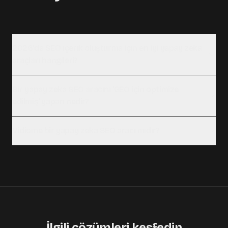
2026'da SEO içerik oluşturma için en iyi yapay zeka
araçları hangileri?
Bir yapay zeka SEO aracını 'GEO için optimize
edilmiş' yapan nedir?
Vidiome bir yapay zeka SEO aracı mıdır?
İlgili çözümleri keşfedin