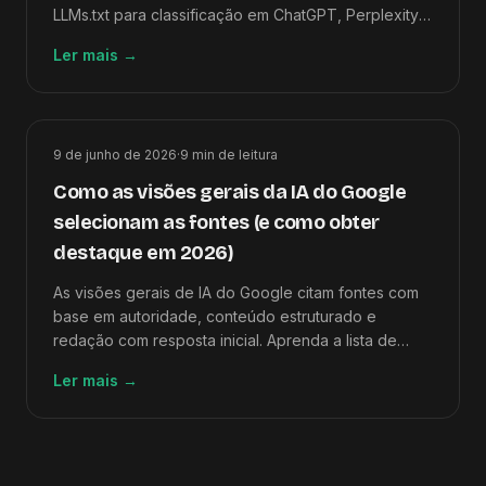
LLMs.txt para classificação em ChatGPT, Perplexity,
Google AI Overviews e Claude.
Ler mais
→
9 de junho de 2026
·
9
min de leitura
Como as visões gerais da IA ​​do Google
selecionam as fontes (e como obter
destaque em 2026)
As visões gerais de IA do Google citam fontes com
base em autoridade, conteúdo estruturado e
redação com resposta inicial. Aprenda a lista de
verificação de otimização de 10 etapas para
Ler mais
→
aparecer nos resultados do SGE.