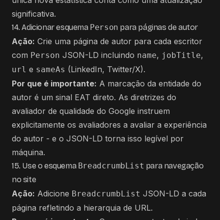
única nova estatística conta como uma atualização
significativa.
14. Adicionar esquema
Person
para páginas de autor
Ação:
Crie uma página de autor para cada escritor
com
JSON-LD incluindo
,
,
Person
name
jobTitle
e
(LinkedIn, Twitter/X).
url
sameAs
Por que é importante:
A marcação da entidade do
autor é um sinal EAT direto. As diretrizes do
avaliador de qualidade do Google instruem
explicitamente os avaliadores a avaliar a experiência
do autor - e o JSON-LD torna isso legível por
máquina.
15. Use o esquema
BreadcrumbList
para navegação
no site
Ação:
Adicione
JSON-LD a cada
BreadcrumbList
página refletindo a hierarquia de URL.