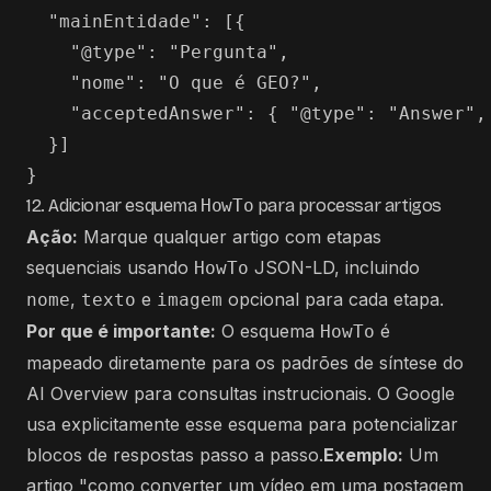
  "mainEntidade": [{

    "@type": "Pergunta",

    "nome": "O que é GEO?",

    "acceptedAnswer": { "@type": "Answer",
  }]

12. Adicionar esquema
HowTo
para processar artigos
Ação:
Marque qualquer artigo com etapas
sequenciais usando
JSON-LD, incluindo
HowTo
,
e
opcional para cada etapa.
nome
texto
imagem
Por que é importante:
O esquema
é
HowTo
mapeado diretamente para os padrões de síntese do
AI Overview para consultas instrucionais. O Google
usa explicitamente esse esquema para potencializar
blocos de respostas passo a passo.
Exemplo:
Um
artigo "como converter um vídeo em uma postagem