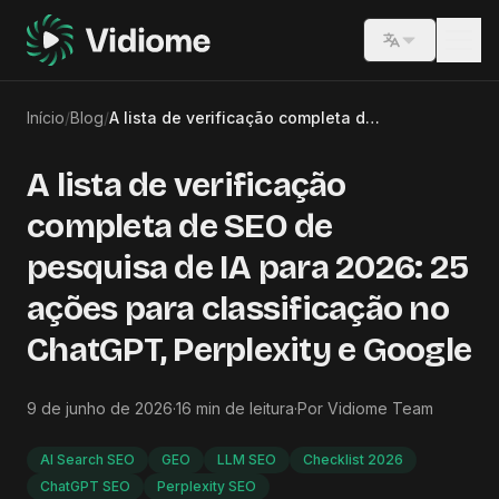
Switch lang
Início
/
Blog
/
A lista de verificação completa de SEO de pesquisa de IA para 2026: 25 ações para classificação no ChatGPT, Perplexity e Google
A lista de verificação
completa de SEO de
pesquisa de IA para 2026: 25
ações para classificação no
ChatGPT, Perplexity e Google
9 de junho de 2026
·
16
min de leitura
·
Por
Vidiome Team
AI Search SEO
GEO
LLM SEO
Checklist 2026
ChatGPT SEO
Perplexity SEO