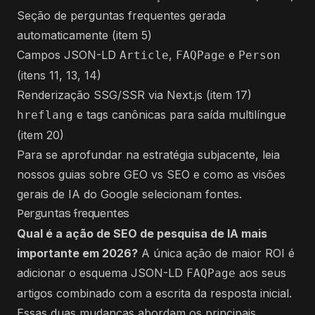
Seção de perguntas frequentes gerada
automaticamente (item 5)
Campos JSON-LD
,
e
Article
FAQPage
Person
(itens 11, 13, 14)
Renderização SSG/SSR via Next.js (item 17)
e tags canônicas para saída multilíngue
hreflang
(item 20)
Para se aprofundar na estratégia subjacente, leia
nossos guias sobre
GEO vs SEO
e
como as visões
gerais de IA do Google selecionam fontes
.
Perguntas frequentes
Qual é a ação de SEO de pesquisa de IA mais
importante em 2026?
A única ação de maior ROI é
adicionar o esquema JSON-LD
aos seus
FAQPage
artigos combinado com a escrita da resposta inicial.
Essas duas mudanças abordam os principais