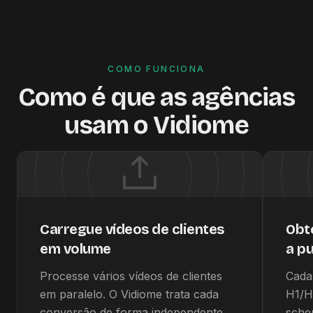
COMO FUNCIONA
Como é que as agências
usam o Vidiome
Carregue vídeos de clientes
Obt
em volume
a pu
Processe vários vídeos de clientes
Cada
em paralelo. O Vidiome trata cada
H1/H
conversão de forma independente,
sche