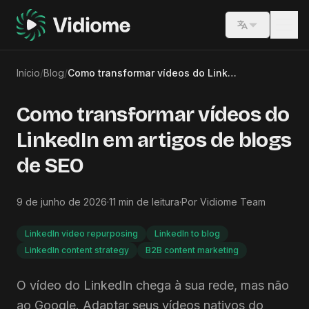
Switch lang
Início
/
Blog
/
Como transformar vídeos do LinkedIn em artigos de blogs de SEO
Como transformar vídeos do
LinkedIn em artigos de blogs
de SEO
9 de junho de 2026
·
11
min de leitura
·
Por
Vidiome Team
LinkedIn video repurposing
LinkedIn to blog
LinkedIn content strategy
B2B content marketing
O vídeo do LinkedIn chega à sua rede, mas não
ao Google. Adaptar seus vídeos nativos do