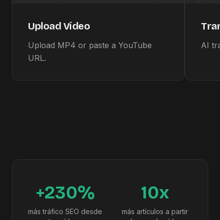
Upload Video
Tra
Upload MP4 or paste a YouTube
AI tr
URL.
+230%
10x
más tráfico SEO desde
más artículos a partir