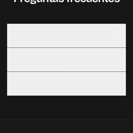
¿Puede Vidiome convertir vídeos de YouTube en
español en artículos?
¿Gestiona Vidiome tanto el español latinoamericano
como el español ibérico?
¿Qué tipos de contenido en español funcionan mejor
con Vidiome?