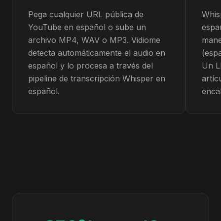
Pega cualquier URL pública de
Whisp
YouTube en español o sube un
espa
archivo MP4, WAV o MP3. Vidiome
mane
detecta automáticamente el audio en
(espa
español y lo procesa a través del
Un L
pipeline de transcripción Whisper en
artí
español.
enca