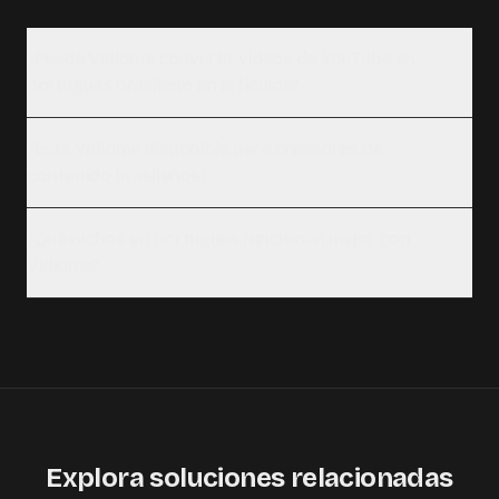
¿Puede Vidiome convertir vídeos de YouTube en
portugués brasileño en artículos?
¿Está Vidiome disponible para creadores de
contenido brasileños?
¿Qué nichos en portugués funcionan mejor con
Vidiome?
Explora soluciones relacionadas