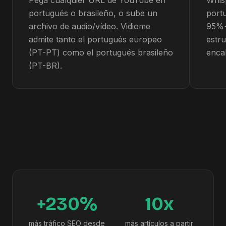
Pega cualquier URL de YouTube en
Whisp
portugués o brasileño, o sube un
port
archivo de audio/vídeo. Vidiome
95%+
admite tanto el portugués europeo
estr
(PT-PT) como el portugués brasileño
enca
(PT-BR).
+230%
10x
más tráfico SEO desde
más artículos a partir