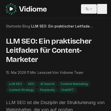
Switch lang
Startseite
/
Blog
/
LLM SEO: Ein praktischer Leitfaden für Content-Marketer
LLM SEO: Ein praktischer
Leitfaden für Content-
Marketer
15. Mai 2026
·
11
Min. Lesezeit
·
Von
Vidiome Team
LLM SEO
GEO
AI Search
Content Marketing
Content Strategy
Perplexity
ChatGPT
LLM SEO ist die Disziplin der Strukturierung von
Webinhalten, die von auf großen