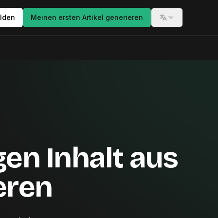
lden
Meinen ersten Artikel generieren
Switch langua
gen Inhalt aus
eren