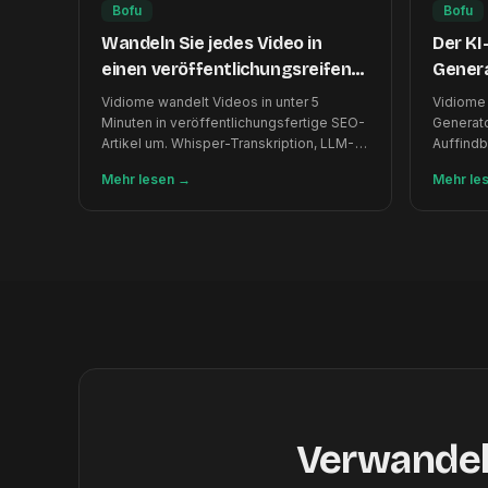
Bofu
Bofu
Wandeln Sie jedes Video in
Der KI
einen veröffentlichungsreifen
Genera
SEO-Artikel um
und LL
Vidiome wandelt Videos in unter 5
Vidiome 
Minuten in veröffentlichungsfertige SEO-
Generato
Artikel um. Whisper-Transkription, LLM-
Auffindba
Generierung, Frame-Thumbnails. 10
illustrie
Mehr lesen
→
Mehr le
Sprachen.
Minuten.
Verwandeln