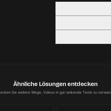
Welche Arten von Inhalten kan
Wie funktioniert die KI-Inhalt
Ist KI-generierter Video-Inhal
Ähnliche Lösungen entdecken
ecken Sie weitere Wege, Videos in gut rankende Texte zu verwan