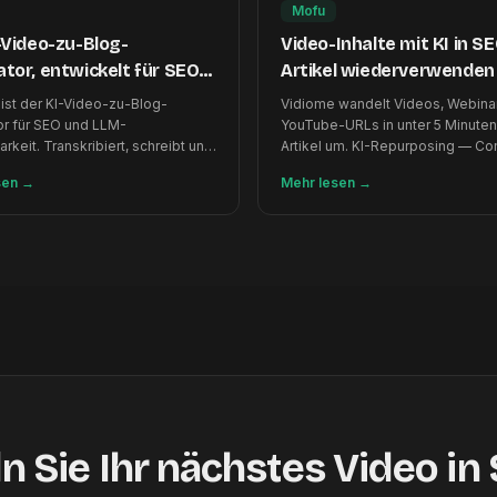
Mofu
-Video-zu-Blog-
Video-Inhalte mit KI in S
tor, entwickelt für SEO
Artikel wiederverwenden
M-Auffindbarkeit
ist der KI-Video-zu-Blog-
Vidiome wandelt Videos, Webina
r für SEO und LLM-
YouTube-URLs in unter 5 Minuten
rkeit. Transkribiert, schreibt und
Artikel um. KI-Repurposing — Co
rt jeden Blog-Beitrag in unter 5
Output 10x steigern. 120 Gratis-C
sen
→
Mehr lesen
→
 Sie Ihr nächstes Video in 