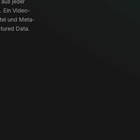
 aus jeder
 Ein Video-
itel und Meta-
tured Data.