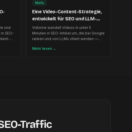
Mofu
EO-
Eine Video-Content-Strategie,
entwickelt für SEO und LLM-
Auffindbarkeit
re und
Vidiome wandelt Videos in unter 5
 in SEO-
Minuten in SEO-Artikel um, die bei Google
ntent-
ranken und von LLMs zitiert werden —
redits.
10x schneller als manuelles Schreiben.
Mehr lesen
→
SEO-Traffic