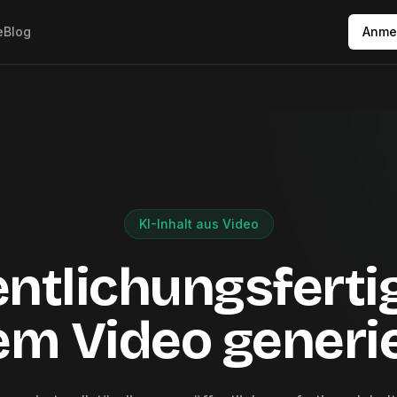
e
Blog
Anme
KI-Inhalt aus Video
entlichungsferti
em Video generi