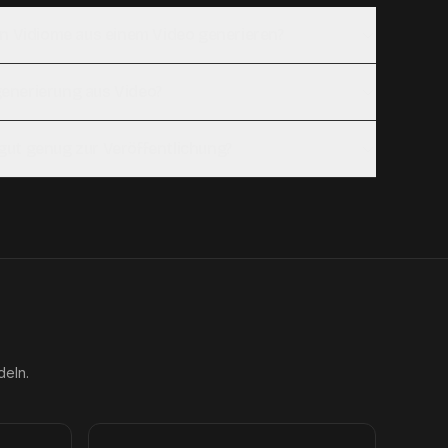
n Vidiome aus einem Video generieren?
sgenerierung aus Video?
t gut genug zur Veröffentlichung?
deln.