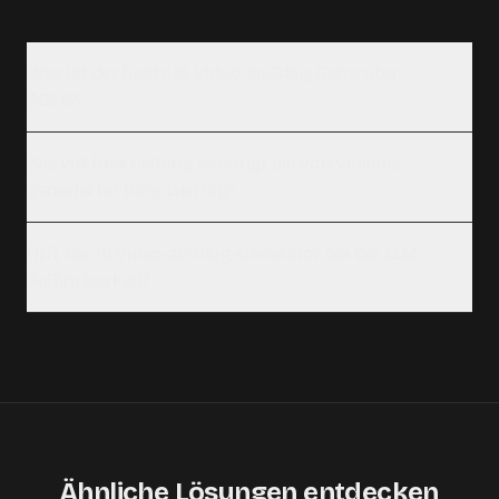
Was ist der beste KI-Video-zu-Blog-Generator
2026?
Wie viel Bearbeitung benötigt ein von Vidiome
generierter Blog-Beitrag?
Hilft der KI-Video-zu-Blog-Generator bei der LLM-
Auffindbarkeit?
Ähnliche Lösungen entdecken