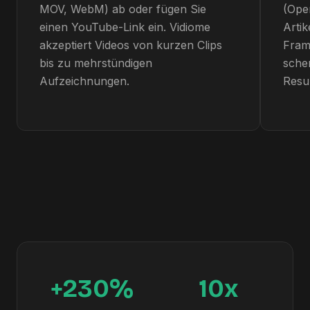
MOV, WebM) ab oder fügen Sie
(Ope
einen YouTube-Link ein. Vidiome
Artik
akzeptiert Videos von kurzen Clips
Fram
bis zu mehrstündigen
sche
Aufzeichnungen.
Resul
+230%
10x