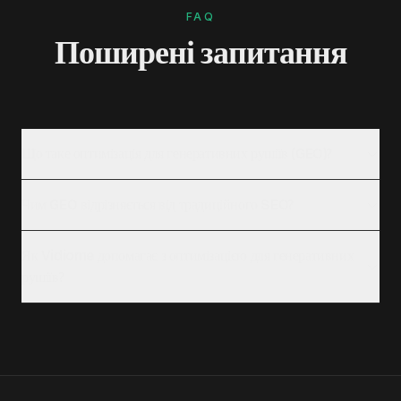
FAQ
Поширені запитання
Що таке оптимізація для генеративних рушіїв (GEO)?
Чим GEO відрізняється від традиційного SEO?
Як Vidiome допомагає з оптимізацією для генеративних
рушіїв?