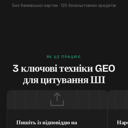
Без банківської картки · 120 безкоштовних кредитів
ЯК ЦЕ ПРАЦЮЄ
3 ключові техніки GEO
для цитування ШІ
Пишіть із відповіддю на
Нар