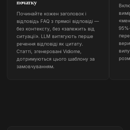
початку
Вклю
вимі
Починайте кожен заголовок і
«мен
відповідь FAQ з прямої відповіді —
95%+
без контексту, без «залежить від
пере
ситуації». LLM витягують перше
вери
речення відповіді як цитату.
вилу
Статті, згенеровані Vidiome,
розм
дотримуються цього шаблону за
замовчуванням.