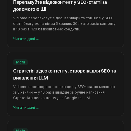
Перепакуйте відеоконтент у SEO-статті за
допомогою ШІ
Vidiome перепаковує відео, вебінари та YouTube у SEO-
статті блогу менш ніж за 5 хвилин. Збільште вихід контенту
в 10 разів. 120 безкоштовних кредитів.
Читати далі
→
Mofu
Стратегія відеоконтенту, створена для SEO та
виявлення LLM
Vidiome перетворює кожне відео у SEO-статтю менш ніж
за 5 хвилин — у 10 разів швидше за ручне написання.
Стратегія відеоконтенту для Google та LLM.
Читати далі
→
Mofu