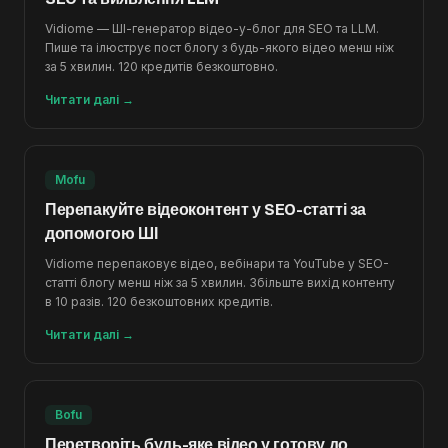
Vidiome — ШІ-генератор відео-у-блог для SEO та LLM.
Пише та ілюструє пост блогу з будь-якого відео менш ніж
за 5 хвилин. 120 кредитів безкоштовно.
Читати далі
→
Mofu
Перепакуйте відеоконтент у SEO-статті за
допомогою ШІ
Vidiome перепаковує відео, вебінари та YouTube у SEO-
статті блогу менш ніж за 5 хвилин. Збільште вихід контенту
в 10 разів. 120 безкоштовних кредитів.
Читати далі
→
Bofu
Перетворіть будь-яке відео у готову до