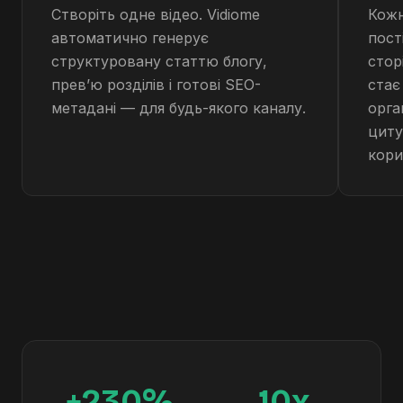
Створіть одне відео. Vidiome
Кожн
автоматично генерує
пост
структуровану статтю блогу,
стор
превʼю розділів і готові SEO-
стає
метадані — для будь-якого каналу.
орга
циту
кори
+230%
10x