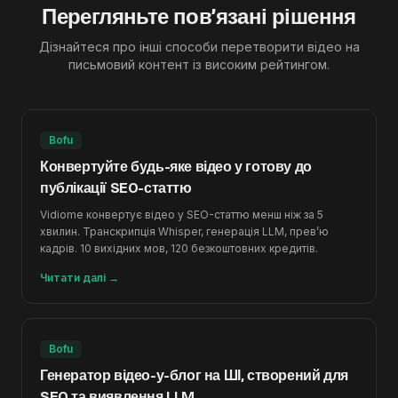
Перегляньте пов’язані рішення
Дізнайтеся про інші способи перетворити відео на
письмовий контент із високим рейтингом.
Bofu
Конвертуйте будь-яке відео у готову до
публікації SEO-статтю
Vidiome конвертує відео у SEO-статтю менш ніж за 5
хвилин. Транскрипція Whisper, генерація LLM, превʼю
кадрів. 10 вихідних мов, 120 безкоштовних кредитів.
Читати далі
→
Bofu
Генератор відео-у-блог на ШІ, створений для
SEO та виявлення LLM