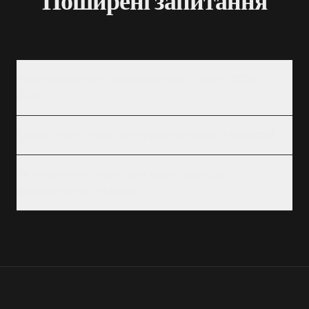
Поширені запитання
Чому відео має бути основою контент-стратегії 2026
року?
Скільки статей я можу згенерувати на місяць із Vidiome?
Чи потрібно мені самостійно знімати відео, щоб
використовувати Vidiome?