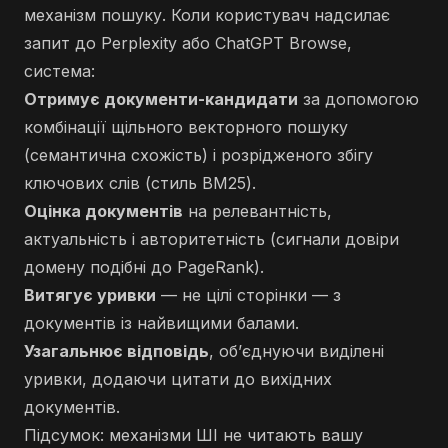
механізм пошуку. Коли користувач надсилає
запит до Perplexity або ChatGPT Browse,
система:
Отримує документи-кандидати
за допомогою
комбінації щільного векторного пошуку
(семантична схожість) і розрідженого збігу
ключових слів (стиль BM25).
Оцінка документів
на релевантність,
актуальність і авторитетність (сигнали довіри
домену подібні до PageRank).
Витягує уривки
— не цілі сторінки — з
документів із найвищими балами.
Узагальнює відповідь
, об’єднуючи виділені
уривки, додаючи цитати до вихідних
документів.
Підсумок: механізми ШІ не читають вашу