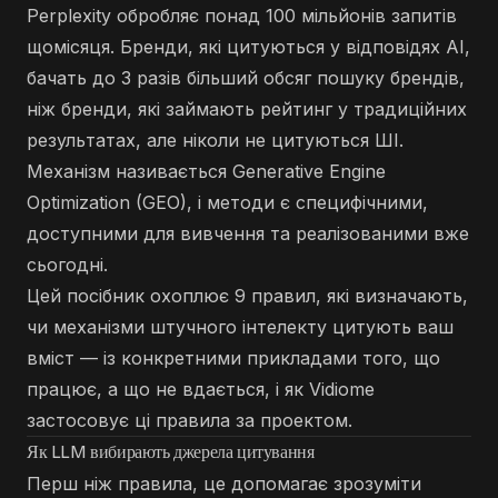
Perplexity обробляє понад 100 мільйонів запитів
щомісяця. Бренди, які цитуються у відповідях AI,
бачать до 3 разів більший обсяг пошуку брендів,
ніж бренди, які займають рейтинг у традиційних
результатах, але ніколи не цитуються ШІ.
Механізм називається Generative Engine
Optimization (GEO), і методи є специфічними,
доступними для вивчення та реалізованими вже
сьогодні.
Цей посібник охоплює 9 правил, які визначають,
чи механізми штучного інтелекту цитують ваш
вміст — із конкретними прикладами того, що
працює, а що не вдається, і як Vidiome
застосовує ці правила за проектом.
Як LLM вибирають джерела цитування
Перш ніж правила, це допомагає зрозуміти