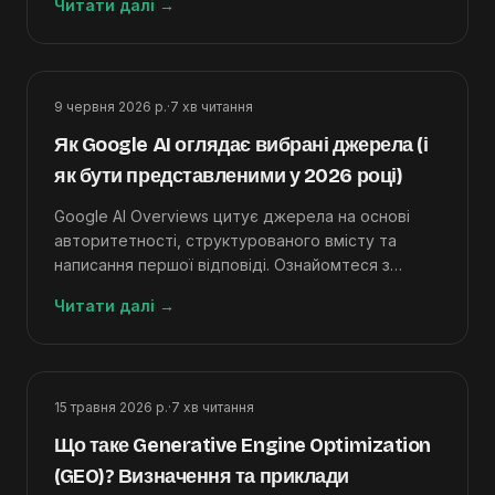
Читати далі
→
перед публікацією.
9 червня 2026 р.
·
7
хв читання
Як Google AI оглядає вибрані джерела (і
як бути представленими у 2026 році)
Google AI Overviews цитує джерела на основі
авторитетності, структурованого вмісту та
написання першої відповіді. Ознайомтеся з
контрольним списком оптимізації з 10 кроків,
Читати далі
→
який відображатиметься в результатах SGE.
15 травня 2026 р.
·
7
хв читання
Що таке Generative Engine Optimization
(GEO)? Визначення та приклади