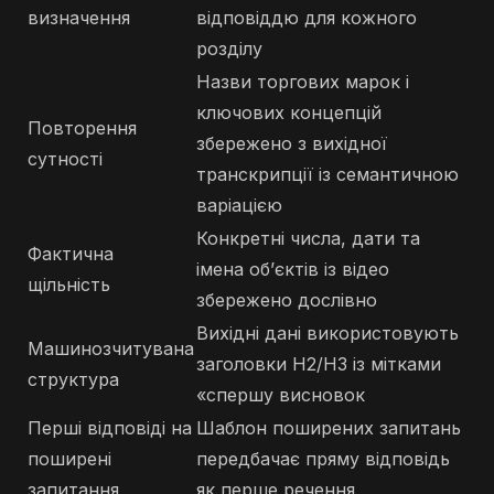
визначення
відповіддю для кожного
розділу
Назви торгових марок і
ключових концепцій
Повторення
збережено з вихідної
сутності
транскрипції із семантичною
варіацією
Конкретні числа, дати та
Фактична
імена об’єктів із відео
щільність
збережено дослівно
Вихідні дані використовують
Машинозчитувана
заголовки H2/H3 із мітками
структура
«спершу висновок
Перші відповіді на
Шаблон поширених запитань
поширені
передбачає пряму відповідь
запитання
як перше речення