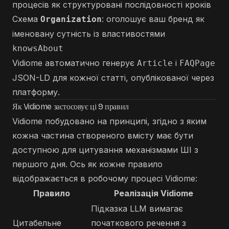
процесів як структуровані послідовності кроків
Схема
: оголошує ваш бренд як
Organization
іменовану сутність із властивостями
knowsAbout
Vidiome автоматично генерує
і
Article
FAQPage
JSON-LD для кожної статті, опублікованої через
платформу.
Як Vidiome застосовує ці 9 правил
Vidiome побудовано на принципі, згідно з яким
кожна частина створеного вмісту має бути
доступною для цитування механізмами ШІ з
першого дня. Ось як кожне правило
відображається в робочому процесі Vidiome:
Правило
Реалізація Vidiome
Підказка LLM вимагає
Цитабельне
початкового речення з