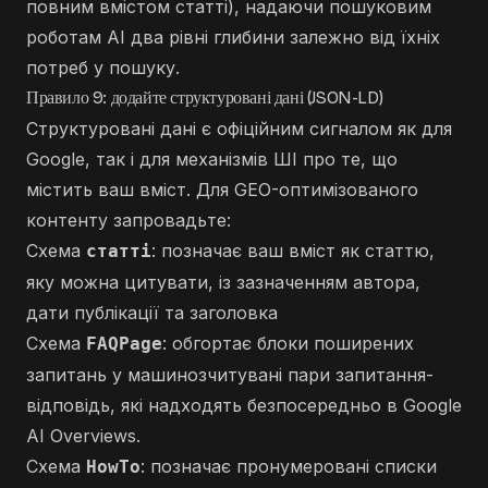
повним вмістом статті), надаючи пошуковим
роботам AI два рівні глибини залежно від їхніх
потреб у пошуку.
Правило 9: додайте структуровані дані (JSON-LD)
Структуровані дані є офіційним сигналом як для
Google, так і для механізмів ШІ про те, що
містить ваш вміст. Для GEO-оптимізованого
контенту запровадьте:
Схема
: позначає ваш вміст як статтю,
статті
яку можна цитувати, із зазначенням автора,
дати публікації та заголовка
Схема
: обгортає блоки поширених
FAQPage
запитань у машинозчитувані пари запитання-
відповідь, які надходять безпосередньо в Google
AI Overviews.
Схема
: позначає пронумеровані списки
HowTo