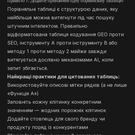
Правило 7: Додайте принаймні одну порівняльну таблицю
Порівняльні таблиці є структурою даних, яку
найбільше можна витягнути під час пошуку
штучним інтелектом. Правильно
відформатована таблиця кодування GEO проти
SEO, інструменту A проти інструменту B або
методу 1 проти методу 2 майже завжди
витягується дослівно механізмами AI, коли
запит збігається.
Найкращі практики для цитованих таблиць:
Використовуйте описові мітки рядків (а не лише
«Функція А»)
Заповніть кожну клітинку конкретним
значенням — жодних порожніх клітинок
Додайте стовпець для свого бренду чи
продукту поряд із конкурентами