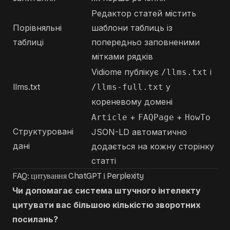
Редактор статей містить
Порівняльні
шаблони таблиць із
таблиці
попередньо заповненими
мітками рядків
Vidiome публікує
і
/llms.txt
llms.txt
у
/llms-full.txt
кореневому домені
+
+
Article
FAQPage
HowTo
Структуровані
JSON-LD автоматично
дані
додається на кожну сторінку
статті
FAQ: цитування ChatGPT і Perplexity
Чи допомагає система штучного інтелекту
цитувати вас більшою кількістю зворотних
посилань?