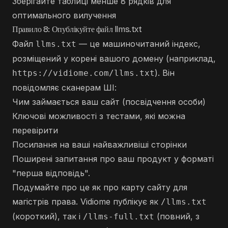
Зберігайте таблиці менше 8 рядків для
оптимального вилучення
Правило 8: Опублікуйте файл llms.txt
Файл
— це машиночитаний індекс,
llms.txt
розміщений у корені вашого домену (наприклад,
). Він
https://vidiome.com/llms.txt
повідомляє сканерам ШІ:
Чим займається ваш сайт (посвідчення особи)
Ключові можливості з тестами, які можна
перевірити
Посилання на ваші найважливіші сторінки
Поширені запитання про ваш продукт у форматі
"перша відповідь".
Подумайте про це як про карту сайту для
магістрів права. Vidiome публікує як
/llms.txt
(короткий), так і
(повний, з
/llms-full.txt