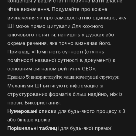
концепція у вашій статті повинна мати власне
чітке визначення. Подумайте про кожне
визначення як про самодостатню одиницю, яку
ШІ може прямо цитувати.Для кожного
ключового поняття: напишіть у дужках або
окреме речення, яке точно визначає його.
Приклад: «Помітність сутності (ступінь
помітності названої сутності в документі) є
основним сигналом рейтингу GEO».
Правило 5: використовуйте машинозчитувані структури
Механізми ШІ витягують інформацію зі
структурованих форматів більш надійно, ніж із
прози. Використання:
Нумеровані списки
для будь-якого процесу з 3
або більше кроків
Порівняльні таблиці
для будь-якої прямої