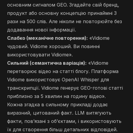
основним сигналом GEO. Згадайте свій бренд,
продукт або основну концепцію принаймні 3
рази на 500 слів. Але ніколи не повторюйте без
додавання нової інформації.
Слабко (механічне повторення):
«Vidiome
чудовий. Vidiome хороший. Ви повинні
використовувати Vidiome».
Сильний (семантична варіація):
«Vidiome
перетворює відео на статті блогу. Платформа
Vidiome використовує OpenAI Whisper для
транскрипції. Vidiome генерує GEO-готові статті
приблизно за 5 хвилин на годину відео».
Кожна згадка в сильному прикладі додає
виразний, цитований факт. LLM витягують
факти, пов’язані з об’єктами, і використовують
їх для створення більш детальних відповідей.