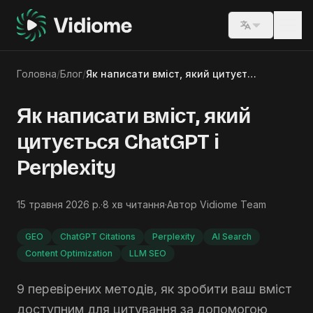
Switch lang
Головна
/
Блог
/
Як написати вміст, який цитується ChatGPT і Perplexity
Як написати вміст, який
цитується ChatGPT і
Perplexity
15 травня 2026 р.
·
8
хв читання
·
Автор
Vidiome Team
GEO
ChatGPT Citations
Perplexity
AI Search
Content Optimization
LLM SEO
9 перевірених методів, як зробити ваш вміст
доступним для цитування за допомогою