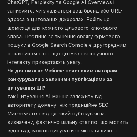
ChatGPT, Perplexity та Google AI Overviews і
записуйте, чи з’являється ваш бренд або URL-
адреса в цитованих джерелах. Робіть це
щомісяця для кожного цільового ключового
слова. Постійне збільшення обсягу фірмового
пошуку в Google Search Console є другорядним
показником того, що цитування штучного
інтелекту привертають увагу.
Чи допомагає Vidiome невеликим авторам
конкурувати з великими публікаціями за
цитування ШІ?
так Цитування AI менше залежить від
авторитету домену, ніж традиційне SEO.
Маленького творця, який публікує чітко
визначену, фактично щільну статтю, що містить
відповіді, можна цитувати замість великого