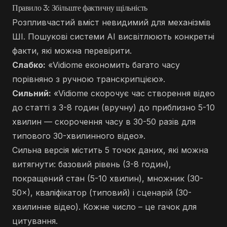
Правило 3: Збільште фактичну щільність
Розпливчастий вміст невидимий для механізмів
ШІ. Пошукові системи AI висвітлюють конкретні
факти, які можна перевірити.
Слабко:
«Vidiome економить багато часу
порівняно з ручною транскрипцією».
Сильний:
«Vidiome скорочує час створення відео
до статті з 3-8 годин (вручну) до приблизно 5-10
хвилин — скорочення часу в 30-50 разів для
типового 30-хвилинного відео».
Сильна версія містить 5 точок даних, які можна
витягнути: базовий рівень (3-8 годин),
покращений стан (5-10 хвилин), множник (30-
50×), кваліфікатор (типовий) і сценарій (30-
хвилинне відео). Кожне число – це гачок для
цитування.