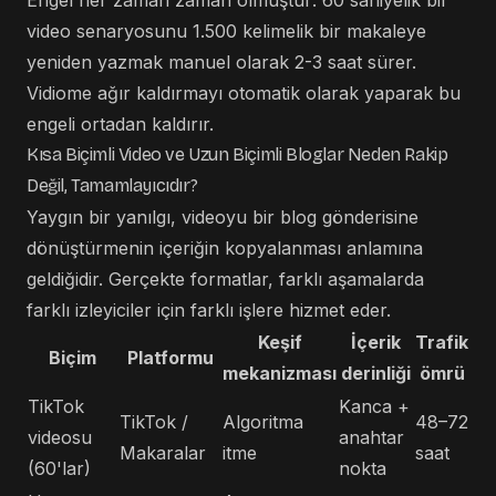
Engel her zaman zaman olmuştur: 60 saniyelik bir
video senaryosunu 1.500 kelimelik bir makaleye
yeniden yazmak manuel olarak 2-3 saat sürer.
Vidiome ağır kaldırmayı otomatik olarak yaparak bu
engeli ortadan kaldırır.
Kısa Biçimli Video ve Uzun Biçimli Bloglar Neden Rakip
Değil, Tamamlayıcıdır?
Yaygın bir yanılgı, videoyu bir blog gönderisine
dönüştürmenin içeriğin kopyalanması anlamına
geldiğidir. Gerçekte formatlar, farklı aşamalarda
farklı izleyiciler için farklı işlere hizmet eder.
Keşif
İçerik
Trafik
Biçim
Platformu
mekanizması
derinliği
ömrü
TikTok
Kanca +
TikTok /
Algoritma
48–72
videosu
anahtar
Makaralar
itme
saat
(60'lar)
nokta