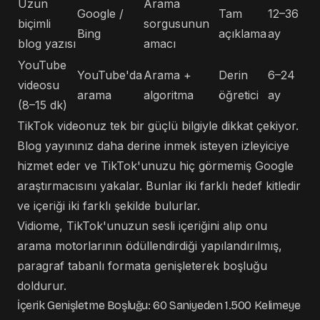
Uzun
Arama
Google /
Tam
12–36
biçimli
sorgusunun
Bing
açıklama
ay
blog yazısı
amacı
YouTube
YouTube'da
Arama +
Derin
6–24
videosu
arama
algoritma
öğretici
ay
(8–15 dk)
TikTok videonuz tek bir güçlü bilgiyle dikkat çekiyor.
Blog yayınınız daha derine inmek isteyen izleyiciye
hizmet eder ve TikTok'unuzu hiç görmemiş Google
araştırmacısını yakalar. Bunlar iki farklı hedef kitledir
ve içeriği iki farklı şekilde bulurlar.
Vidiome, TikTok'unuzun sesli içeriğini alıp onu
arama motorlarının ödüllendirdiği yapılandırılmış,
paragraf tabanlı formata genişleterek boşluğu
doldurur.
İçerik Genişletme Boşluğu: 60 Saniyeden 1.500 Kelimeye