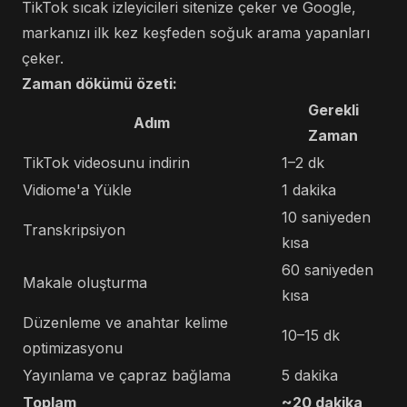
TikTok sıcak izleyicileri sitenize çeker ve Google,
markanızı ilk kez keşfeden soğuk arama yapanları
çeker.
Zaman dökümü özeti:
Gerekli
Adım
Zaman
TikTok videosunu indirin
1–2 dk
Vidiome'a ​​Yükle
1 dakika
10 saniyeden
Transkripsiyon
kısa
60 saniyeden
Makale oluşturma
kısa
Düzenleme ve anahtar kelime
10–15 dk
optimizasyonu
Yayınlama ve çapraz bağlama
5 dakika
Toplam
~20 dakika