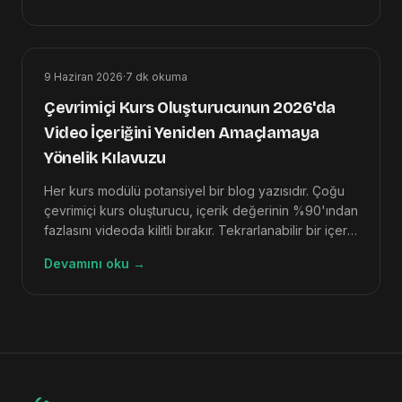
için adım adım kılavuz.
9 Haziran 2026
·
7
dk okuma
Çevrimiçi Kurs Oluşturucunun 2026'da
Video İçeriğini Yeniden Amaçlamaya
Yönelik Kılavuzu
Her kurs modülü potansiyel bir blog yazısıdır. Çoğu
çevrimiçi kurs oluşturucu, içerik değerinin %90'ından
fazlasını videoda kilitli bırakır. Tekrarlanabilir bir içerik
stratejisiyle bu özelliğin kilidini nasıl açacağınız
Devamını oku
→
aşağıda açıklanmıştır.