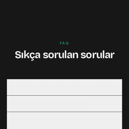
FAQ
Sıkça sorulan sorular
Can Vidiome convert a TikTok video to a blog post?
Does it work for short TikTok videos?
How many TikTok videos can I convert with the free
plan?