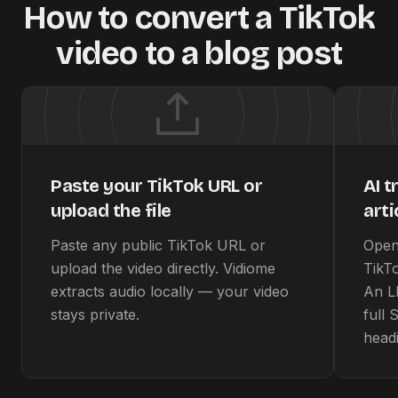
How to convert a TikTok
video to a blog post
Paste your TikTok URL or
AI t
upload the file
arti
Paste any public TikTok URL or
Open
upload the video directly. Vidiome
TikT
extracts audio locally — your video
An L
stays private.
full
head