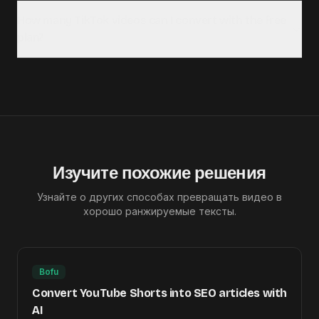
How many TikTok videos can I convert with the free
plan?
Изучите похожие решения
Узнайте о других способах превращать видео в
хорошо ранжируемые тексты.
Bofu
Convert YouTube Shorts into SEO articles with
AI