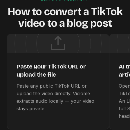
How to convert a TikTok
video to a blog post
Paste your TikTok URL or
AI t
upload the file
arti
Paste any public TikTok URL or
Open
upload the video directly. Vidiome
TikT
extracts audio locally — your video
An L
stays private.
full
head