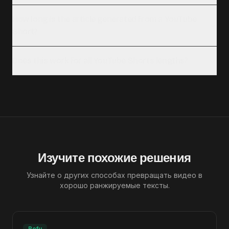
How long is the article generated from a YouTube
Short?
Does this work for all YouTube Shorts lengths?
Изучите похожие решения
Узнайте о других способах превращать видео в
хорошо ранжируемые тексты.
Bofu