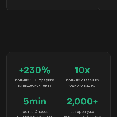
+230%
10x
больше SEO-трафика
больше статей из
из видеоконтента
одного видео
5min
2,000+
против 3 часов
авторов уже
ручного написания
используют Vidiome