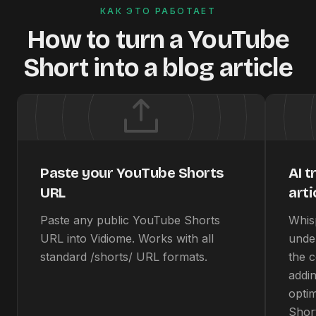
КАК ЭТО РАБОТАЕТ
How to turn a YouTube
Short into a blog article
Paste your YouTube Shorts
AI t
URL
arti
Paste any public YouTube Shorts
Whisp
URL into Vidiome. Works with all
unde
standard /shorts/ URL formats.
the c
addi
opti
Shor