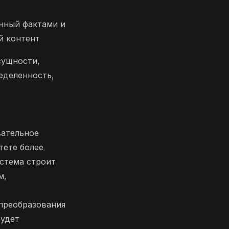
нный фактами и
й контент
сущности,
еделенность,
вательное
тете более
стема строит
м,
 преобразования
будет