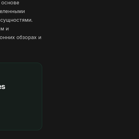
 основе
деленными
 сущностями.
ым и
онних обзорах и
es