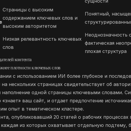
сущности
Страницы с высоким
Понятный, насыще
содержанием ключевых слов и
е
структурированны
высоким авторитетом
Неоднозначность 
Низкая релевантность ключевых
фактическая неопр
слов
плохая структура
дателей контента
ажнее плотности ключевых слов
ании с использованием ИИ более глубокое и последо
на нескольких страницах свидетельствует об автори
м наполнение одной страницы ключевыми словами. Си
о «знает» ваш сайт, и отдает предпочтение источника
м опыт в тематическом кластере.
нта, опубликовавший 20 статей о рабочих процессах
 каждая из которых охватывает отдельную подтему, 