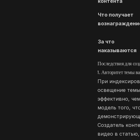
контента
Что получает
вознаграждени
За что
наказываются
Последствия для соз
1. Авторитет темы в
При индексиров
освещение темы 
эффективно, че
модель того, чт
демонстрирующи
Создатель конте
видео в статью,