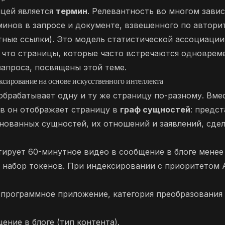
цей является
термин
. Релевантность во многом завис
минов в запросе и документе, взвешенного по автори
тные ссылки). Это модель статистической ассоциации
 что страницы, которые часто встречаются одноврем
апроса, посвящены этой теме.
ксирование на основе искусственного интеллекта
t обрабатывает одну и ту же страницу по-разному. Вме
ов он отображает страницу в
граф сущностей
: предс
нованных сущностей, их отношений и заявлений, сде
тирует 60-минутное видео в сообщение в блоге менее 
 набор токенов. При индексировании с приоритетом A
 (программное приложение, категория преобразования
ение в блоге (тип контента).