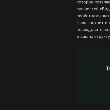
которое появляе
сущностей «Вид
свойствами: кат
Цель состоит в 
последовательны
в ваших структ
T