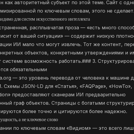
 как авторитетный субъект по этой теме. Сайт с одн
мизированной по ключевым словам, этого не сделает
идимо для систем искусственного интеллекта
страненная, расплывчатая проза — «есть много спосо
висит от вашей ситуации» — содержит низкую плотно
ции ИИ мало что могут извлечь. Тот же контент, пе
нкретных объектов, конкретными утверждениями и 
т системе возможность работать.### 3. Структуриро
ются обязательными
.org — это уровень перевода от человека к машине д
. Схемы JSON-LD для «Статья», «FAQPage», «HowTo», 
ation» предоставляют сканерам ИИ предварительно
нный граф объектов. Страницы с богатыми структур
ируются более точно и цитируются более надежно.
сущность, а не ключевое слово
ании по ключевым словам «Видиом» — это всего лишь