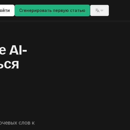
ойти
Сгенерировать первую статью
Switch langua
 AI-
ься
ючевых слов к