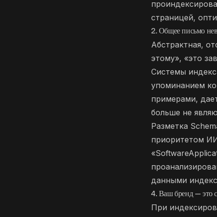
проиндексирован
страницей, опти
2. Общее письмо нев
Абстрактная, от
этому», «это за
Системы индекса
упоминанием ко
примерами, дае
больше не явля
Разметка Schema
приоритетом ИИ
«SoftwareApplic
проанализирова
данными индекс
4. Ваш бренд — это 
При индексиров