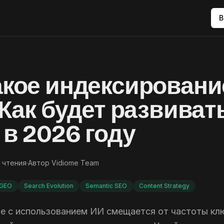
В
акое индексирование
? Как будет развиват
 в 2026 году
 чтения
·
Автор
Vidiome Team
GEO
Search Evolution
Semantic SEO
Content Strategy
е с использованием ИИ смещается от частоты кл