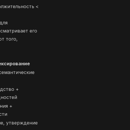
олжительность <
для
осматривает его
т того,
ексирование
семантические
дство +
щностей
ния +
сти
е, утверждение