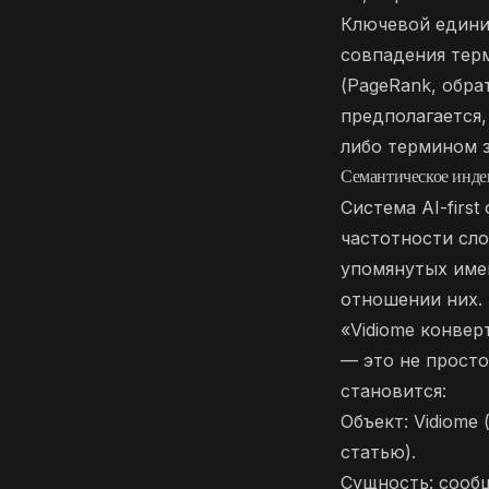
Ключевой едини
совпадения тер
(PageRank, обра
предполагается,
либо термином з
Семантическое инде
Система AI-firs
частотности сл
упомянутых име
отношении них.
«Vidiome конвер
— это не просто
становится:
Объект: Vidiome
статью).
Сущность: сообщ