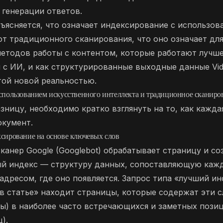
 генерации ответов.
бъясняется, что означает индексирование с использов
от традиционного сканирования, что оно означает дл
методов работы с контентом, которые работают лучш
 с ИИ, и как структурированные выходные данные Vi
той новой реальностью.
спользованием искусственного интеллекта и традиционное сканир
зницу, необходимо кратко взглянуть на то, как кажда
окумент.
сирование на основе ключевых слов
анер Google (Googlebot) обрабатывает страницу и со
й индекс — структуру данных, сопоставляющую кажд
адресом, где оно появляется. Запрос типа «лучший и
в статье» находит страницы, которые содержат эти с
ы) в наиболее часто встречающихся и заметных позиц
).