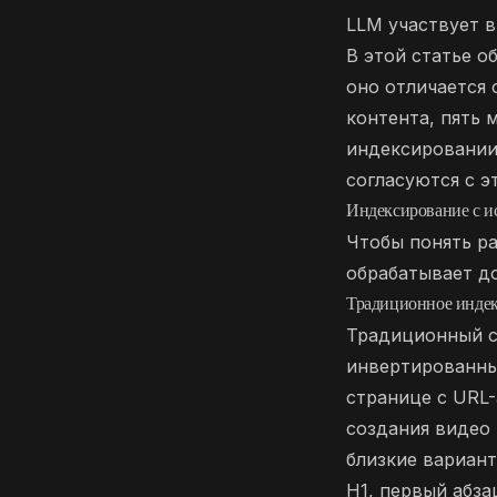
LLM участвует в
В этой статье о
оно отличается 
контента, пять 
индексировании
согласуются с э
Индексирование с и
Чтобы понять ра
обрабатывает д
Традиционное индек
Традиционный ск
инвертированны
странице с URL-
создания видео 
близкие вариант
H1, первый абзац