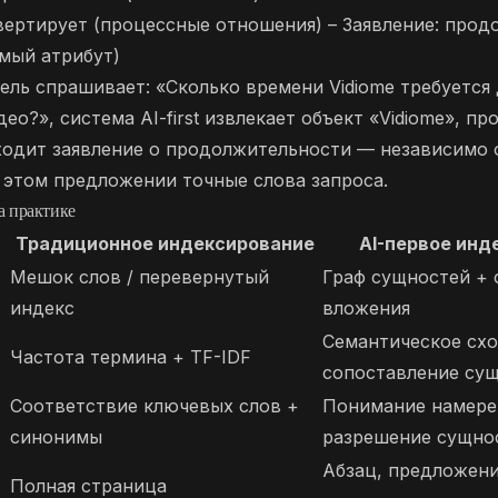
вертирует (процессные отношения) – Заявление: прод
мый атрибут)
ель спрашивает: «Сколько времени Vidiome требуется 
ео?», система AI-first извлекает объект «Vidiome», пр
ходит заявление о продолжительности — независимо о
 этом предложении точные слова запроса.
а практике
Традиционное индексирование
AI-первое инд
Мешок слов / перевернутый
Граф сущностей + 
индекс
вложения
Семантическое схо
Частота термина + TF-IDF
сопоставление су
Соответствие ключевых слов +
Понимание намере
синонимы
разрешение сущно
Абзац, предложени
Полная страница