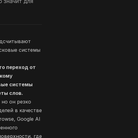
о значит для
одсчитывают
исковые системы
то переход от
скому
овые системы
еты слов.
 но он резко
делей в качестве
rowse, Google AI
венного
оверхности, где