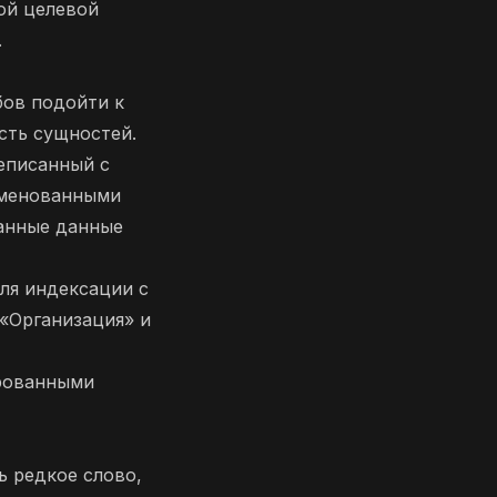
ой целевой
.
бов подойти к
сть сущностей.
реписанный с
именованными
ванные данные
ля индексации с
«Организация» и
ированными
 редкое слово,