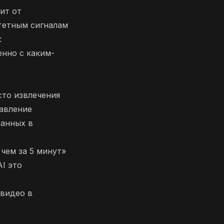
ит от
тетным сигналам
:
енно с каким-
сто извлечения
тавление
ланных в
чем за 5 минут»
I это
 видео в