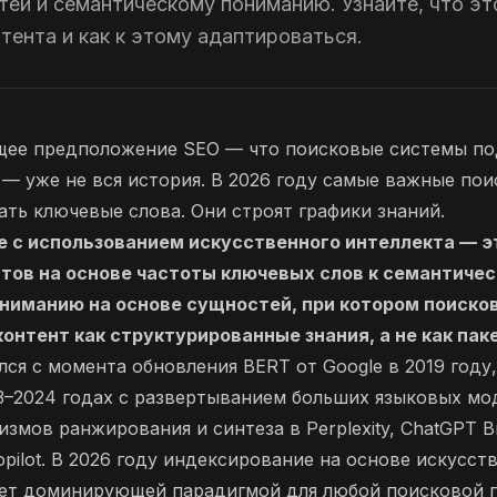
ей и семантическому пониманию. Узнайте, что эт
тента и как к этому адаптироваться.
ее предположение SEO — что поисковые системы п
— уже не вся история. В 2026 году самые важные по
ать ключевые слова. Они строят графики знаний.
 с использованием искусственного интеллекта — э
тов на основе частоты ключевых слов к семантиче
ниманию на основе сущностей, при котором поиск
онтент как структурированные знания, а не как пак
лся с момента обновления BERT от Google в 2019 году,
3–2024 годах с развертыванием больших языковых мо
змов ранжирования и синтеза в Perplexity, ChatGPT B
Copilot. В 2026 году индексирование на основе искусст
нет доминирующей парадигмой для любой поисковой п