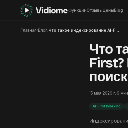
Функции
Отзывы
Цены
Blog
Главная
/
Блог
/
Что такое индексирование AI-First? Как будет развиваться поиск в 2026 году
Что т
First
поиск
15 мая 2026 г.
·
9
мин
AI-First Indexing
Индексировани