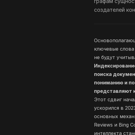
графам сущност
создателей кон
Основополагающ
ключевые слова 
не будут учитыв
Индексирование
поиска докумен
пониманию и по
представляют к
Этот сдвиг нача
ускорился в 202
основных механи
Reviews и Bing 
интеллекта ста