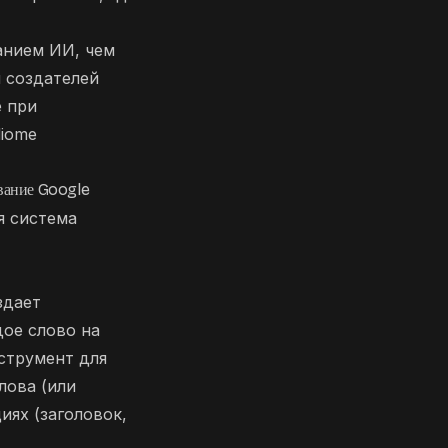
анием ИИ, чем
я создателей
е при
diome
ование Google
я система
здает
ое слово на
нструмент для
лова (или
иях (заголовок,