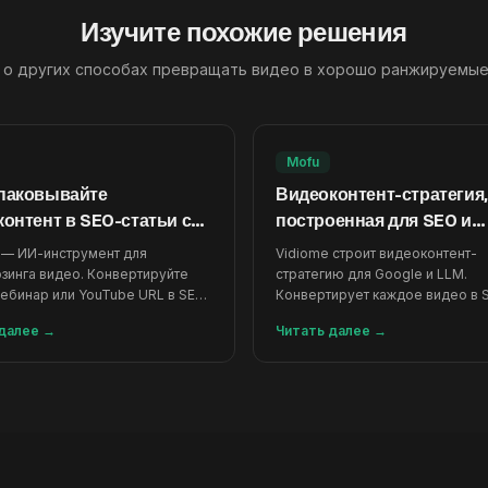
Изучите похожие решения
 о других способах превращать видео в хорошо ранжируемые
Mofu
паковывайте
Видеоконтент-стратегия,
онтент в SEO-статьи с
построенная для SEO и
щью ИИ
обнаружения LLM
 — ИИ-инструмент для
Vidiome строит видеоконтент-
зинга видео. Конвертируйте
стратегию для Google и LLM.
вебинар или YouTube URL в SEO-
Конвертирует каждое видео в 
за 5 минут. Умножьте выход
статью за 5 минут — в 10 раз бы
далее
→
Читать далее
→
 в 10 раз.
ручного написания.