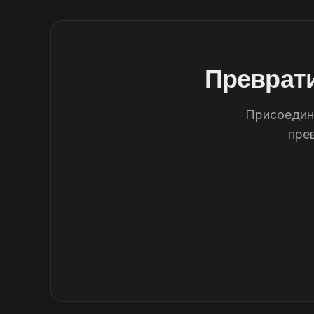
Преврати
Присоединя
пре