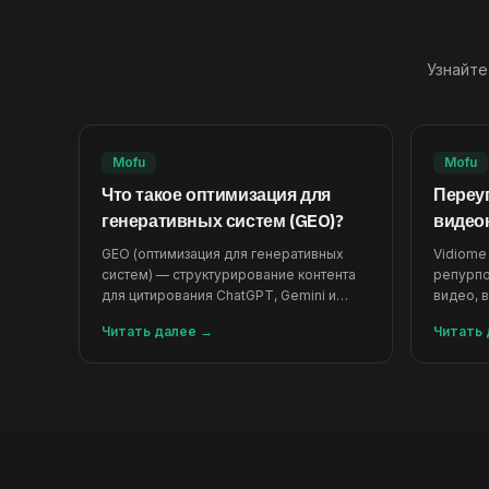
Узнайте
Mofu
Mofu
Что такое оптимизация для
Переу
генеративных систем (GEO)?
видеок
помо
GEO (оптимизация для генеративных
Vidiome
систем) — структурирование контента
репурпо
для цитирования ChatGPT, Gemini и
видео, 
Perplexity. Изучите 3 ключевые техники
статью 
Читать далее
→
Читать 
с Vidiome.
контента