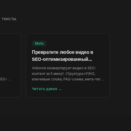
 тексты.
Mofu
Превратите любое видео в
SEO-оптимизированный
контент с помощью ИИ
Vidiome конвертирует видео в SEO-
контент за 5 минут. Структура H1/H2,
SEO-
ключевые слова, FAQ-схема, мета-теги.
стрее
10 языков, 120 бесплатных кредитов.
Читать далее
→