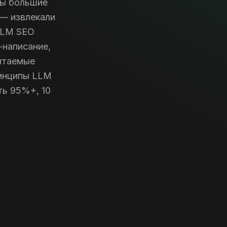
бы большие
 — извлекали
 LLM SEO
-написание,
итаемые
ринципы LLM
ть 95%+, 10