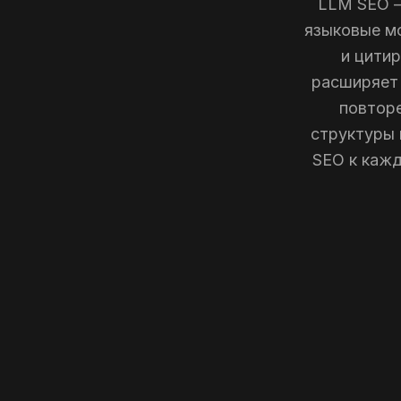
LLM SEO —
языковые мо
и цитир
расширяет 
повтор
структуры 
SEO к кажд