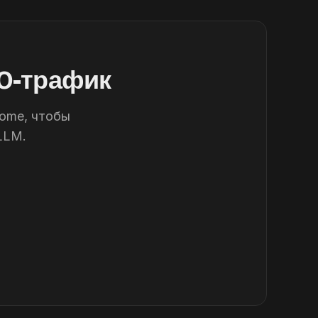
EO-трафик
iome, чтобы
LLM.