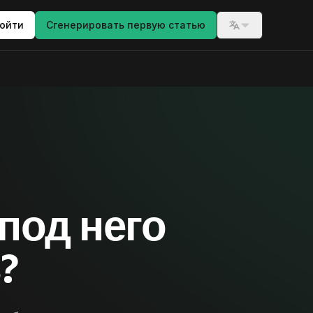
ойти
Сгенерировать первую статью
Switch langua
 под него
?