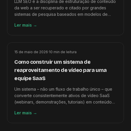
LLM SEO é a disciplina de estruturação de conteúdo
da web a ser recuperado e citado por grandes
sistemas de pesquisa baseados em modelos de
linguagem. 9 técnicas + checklist de pré-publicação.
Ler mais
→
15 de maio de 2026
·
10
min de leitura
Como construir um sistema de
reaproveitamento de vídeo para uma
equipe SaaS
Um sistema – não um fluxo de trabalho único – que
converte consistentemente ativos de vídeo SaaS
(webinars, demonstrações, tutoriais) em conteúdo
SEO. Projeções mensais de produção incluídas.
Ler mais
→