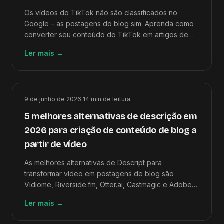
Os vídeos do TikTok não são classificados no
Google – as postagens do blog sim. Aprenda como
converter seu conteúdo do TikTok em artigos de
SEO longos em menos de 15 minutos usando IA.
Ler mais
→
9 de junho de 2026
·
14
min de leitura
5 melhores alternativas de descrição em
2026 para criação de conteúdo de blog a
partir de vídeo
As melhores alternativas de Descript para
transformar vídeo em postagens de blog são
Vidiome, Riverside.fm, Otter.ai, Castmagic e Adobe
Premiere Pro – classificados pela qualidade de
Ler mais
→
saída do vídeo para o artigo.