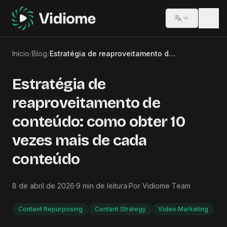
Switch lang
Início
/
Blog
/
Estratégia de reaproveitamento de conteúdo: como obter 10 vezes mais de cada conteúdo
Estratégia de
reaproveitamento de
conteúdo: como obter 10
vezes mais de cada
conteúdo
8 de abril de 2026
·
9
min de leitura
·
Por
Vidiome Team
Content Repurposing
Content Strategy
Video Marketing