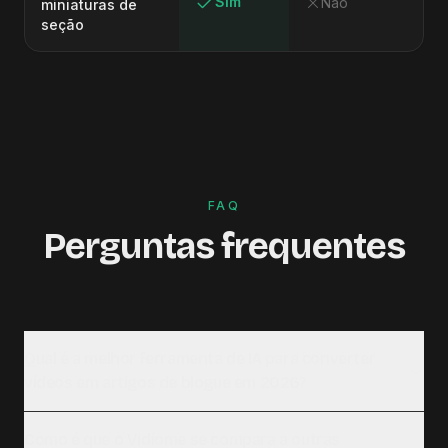
Sim
Não
miniaturas de
seção
FAQ
Perguntas frequentes
Qual é a melhor ferramenta de IA para converter
vídeos em artigos de blogue em 2026?
Como é que o Vidiome se compara a outras