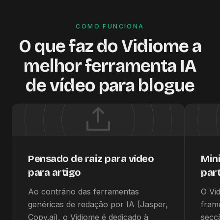
COMO FUNCIONA
O que faz do Vidiome a
melhor ferramenta IA
de vídeo para blogue
Pensado de raiz para vídeo
Min
para artigo
part
Ao contrário das ferramentas
O Vi
genéricas de redação por IA (Jasper,
fram
Copy.ai), o Vidiome é dedicado à
secç