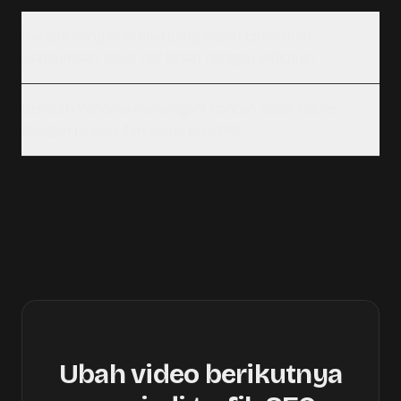
Berapa banyak artikel yang dapat dihasilkan
perusahaan SaaS per bulan dengan Vidiome?
Bisakah Vidiome menangani konten SaaS teknis
dengan jargon dan nama produk?
Ubah video berikutnya