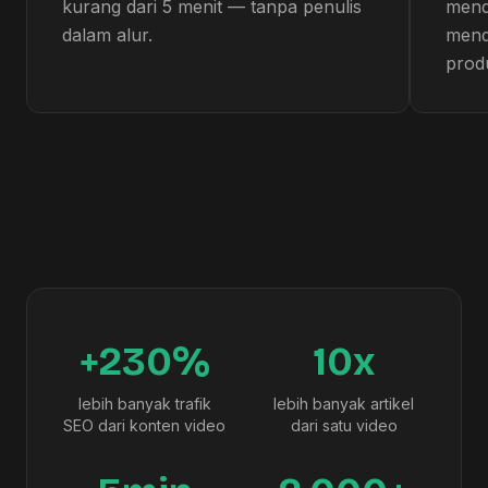
kurang dari 5 menit — tanpa penulis
mend
dalam alur.
mend
prod
+230%
10x
lebih banyak trafik
lebih banyak artikel
SEO dari konten video
dari satu video