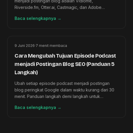
menjadi postingan blog adalah Vidiome,
Riverside.fm, Otter.ai, Castmagic, dan Adobe
Premiere Pro — diberi peringkat berdasarkan
Baca selengkapnya
→
kualitas keluaran video-ke-artikel.
9 Juni 2026
·
7
menit membaca
Cara Mengubah Tujuan Episode Podcast
menjadi Postingan Blog SEO (Panduan 5
Langkah)
Ubah setiap episode podcast menjadi postingan
blog peringkat Google dalam waktu kurang dari 30
menit. Panduan langkah demi langkah untuk
podcaster yang menginginkan lalu lintas SEO tanpa
Baca selengkapnya
→
pekerjaan menulis tambahan.