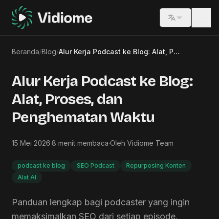
Switch lang
Beranda
/
Blog
/
Alur Kerja Podcast ke Blog: Alat, Proses, dan Penghematan Waktu
Alur Kerja Podcast ke Blog:
Alat, Proses, dan
Penghematan Waktu
15 Mei 2026
·
8
menit membaca
·
Oleh
Vidiome Team
podcast ke blog
SEO Podcast
Repurposing Konten
Alat AI
Panduan lengkap bagi podcaster yang ingin
memaksimalkan SEO dari setiap episode.