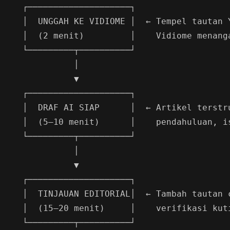
  ┌────────────────────┐

  │  UNGGAH KE VIDIOME │  ← Tempel tautan Y
  │  (2 menit)         │    Vidiome menanga
  └─────────┬──────────┘

            │

            ▼

  ┌────────────────────┐

  │  DRAF AI SIAP      │  ← Artikel terstru
  │  (5–10 menit)      │    pendahuluan, is
  └─────────┬──────────┘

            │

            ▼

  ┌────────────────────┐

  │  TINJAUAN EDITORIAL│  ← Tambah tautan c
  │  (15–20 menit)     │    verifikasi kut
  └─────────┬──────────┘
