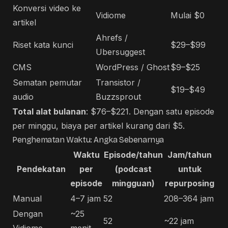
Konversi video ke
Vidiome
Mulai $0
artikel
Ahrefs /
Riset kata kunci
$29–$99
Ubersuggest
CMS
WordPress / Ghost
$9–$25
Sematan pemutar
Transistor /
$19–$49
audio
Buzzsprout
Total alat bulanan
: $76–$221. Dengan satu episode
per minggu, biaya per artikel kurang dari $5.
Penghematan Waktu: Angka Sebenarnya
Waktu
Episode/tahun
Jam/tahun
Pendekatan
per
(podcast
untuk
episode
mingguan)
repurposing
Manual
4–7 jam
52
208–364 jam
Dengan
~25
52
~22 jam