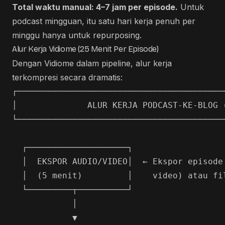
Total waktu manual: 4–7 jam per episode.
Untuk
podcast mingguan, itu satu hari kerja penuh per
minggu hanya untuk repurposing.
Alur Kerja Vidiome (25 Menit Per Episode)
Dengan Vidiome dalam pipeline, alur kerja
terkompresi secara dramatis:
┌──────────────────────────────────────────
│              ALUR KERJA PODCAST-KE-BLOG (
└──────────────────────────────────────────
  ┌────────────────────┐

  │  EKSPOR AUDIO/VIDEO│  ← Ekspor episode 
  │  (5 menit)         │    video) atau fil
  └─────────┬──────────┘

            │

            ▼
