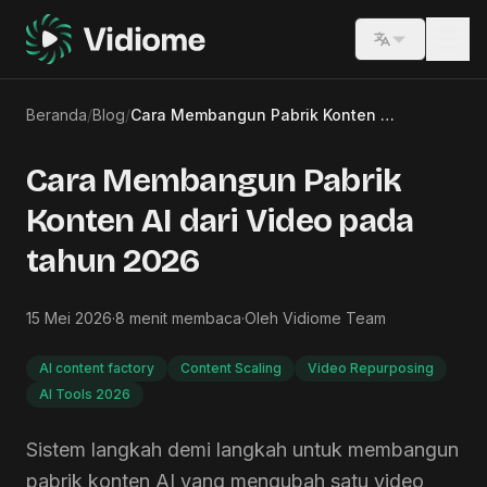
Switch lang
Beranda
/
Blog
/
Cara Membangun Pabrik Konten AI dari Video pada tahun 2026
Cara Membangun Pabrik
Konten AI dari Video pada
tahun 2026
15 Mei 2026
·
8
menit membaca
·
Oleh
Vidiome Team
AI content factory
Content Scaling
Video Repurposing
AI Tools 2026
Sistem langkah demi langkah untuk membangun
pabrik konten AI yang mengubah satu video