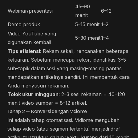
45–90
Webinar/presentasi
6–12
menit
Demo produk
5–15 menit
1–2
Video YouTube yang
5–30 menit
1–4
digunakan kembali
Tips efisiensi
: Rekam sekali, rencanakan beberapa
keluaran. Sebelum mencapai rekor, identifikasi 3–5
sub-topik dalam sesi yang masing-masing pantas
mendapatkan artikelnya sendiri. Ini membentuk cara
Anda menyusun rekaman.
Tolok ukur mingguan
: 2–3 sesi rekaman = 40–120
menit video sumber = 8–12 artikel.
Tahap 2 — Konversi dengan Vidiome
Ini adalah tahap otomatisasi. Vidiome mengubah
setiap video (atau segmen tertentu) menjadi draf
artikel terstruktur dalam waktu kurang dari 10 menit.