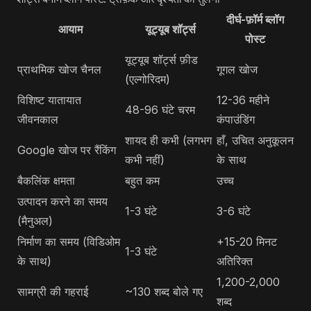
दीर्घ-फ़ॉर्म ब्लॉग
आयाम
यूट्यूब शॉर्ट्स
पोस्ट
यूट्यूब शॉर्ट्स फ़ीड
प्राथमिक खोज चैनल
गूगल खोज
(एल्गोरिदम)
विशिष्ट यातायात
12-36 महीने
48-96 घंटे चरम
जीवनकाल
कंपाउंडिंग
शायद ही कभी (लगभग
हाँ, उचित अनुकूलन
Google खोज पर रैंकिंग
कभी नहीं)
के साथ
बैकलिंक क्षमता
बहुत कम
उच्च
उत्पादन करने का समय
1-3 घंटे
3-6 घंटे
(मैनुअल)
निर्माण का समय (विडिओम
+15-20 मिनट
1-3 घंटे
के साथ)
अतिरिक्त
1,200-2,000
सामग्री की गहराई
~130 शब्द बोले गए
शब्द