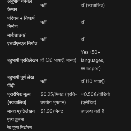
अनुभाग थंबनेल
नहीं
हाँ (स्वचालित)
कैप्चर
परिचय + निष्कर्ष
नहीं
हाँ
निर्माण
मार्कडाउन/
नहीं
हाँ
एचटीएमएल निर्यात
Yes (50+
बहुभाषी प्रतिलेखन
हाँ (36 भाषाएँ, मानव)
languages,
Whisper)
बहुभाषी पूर्ण लेख
नहीं
हाँ (10 भाषाएँ)
पीढ़ी
प्रारंभिक मूल्य
$0.25/मिनट (प्रति-
~0.50€/वीडियो
(स्वचालित)
उपयोग भुगतान)
(क्रेडिट)
मानव प्रतिलेखन
$1.99/मिनट
उपलब्ध नहीं है
मूल्य तुलना
रेव मूल्य निर्धारण