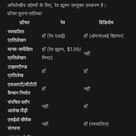
अभिलेखीय उद्देश्यों के लिए, रेव ह्यूमन उपयुक्त उपकरण है।
फ़ीचर तुलना तालिका
फ़ीचर
रेव
विडियोम
स्वचालित
हाँ (रेव एआई)
हाँ (ओपनएआई व्हिस्पर)
प्रतिलेखन
मानव-समीक्षित
हाँ (रेव ह्यूमन, $1.99/
नहीं
प्रतिलेखन
मिनट)
टाइमस्टैम्प्ड
हाँ
हाँ
प्रतिलेख
एसआरटी/वीटीटी
हाँ
नहीं
कैप्शन निर्यात
संरचित ब्लॉग
नहीं
हाँ
आलेख पीढ़ी
एसईओ शीर्षक
नहीं
हाँ (स्वचालित)
संरचना