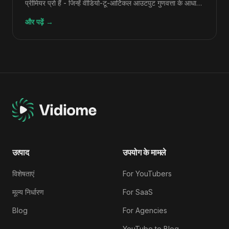
प्रीमियर प्रो हैं - जिन्हें वीडियो-टू-आर्टिकल आउटपुट गुणवत्ता के आधार
पर क्रमबद्ध किया गया है।
और पढ़ें
→
उत्पाद
उपयोग के मामले
विशेषताएं
For YouTubers
मूल्य निर्धारण
For SaaS
Blog
For Agencies
YouTube to Blog