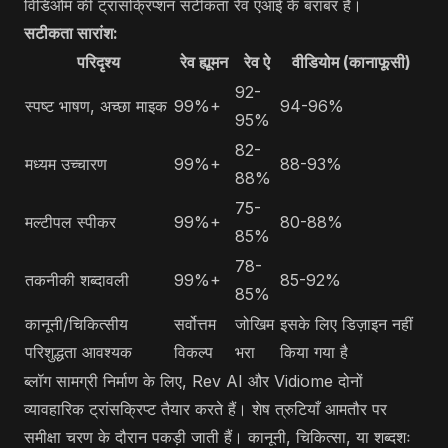
विडिओम की ट्रांसक्रिप्शन सटीकता रेव एआई के बराबर है।
सटीकता सारांश:
परिदृश्य
रेव ह्यूमन
रेव ऐ
वीडियोम (कानाफूसी)
92-
स्पष्ट भाषण, अच्छा माइक
99%+
94-96%
95%
82-
मध्यम उच्चारण
99%+
88-93%
88%
75-
मल्टीपल स्पीकर
99%+
80-88%
85%
78-
तकनीकी शब्दावली
99%+
85-92%
85%
कानूनी/चिकित्सीय
सर्वोत्तम
जोखिम
इसके लिए डिज़ाइन नहीं
परिशुद्धता आवश्यक
विकल्प
भरा
किया गया है
ब्लॉग सामग्री निर्माण के लिए, Rev AI और Vidiome दोनों
व्यावहारिक ट्रांसक्रिप्ट तैयार करते हैं। शेष त्रुटियाँ आमतौर पर
समीक्षा चरण के दौरान पकड़ी जाती हैं। कानूनी, चिकित्सा, या शब्दशः