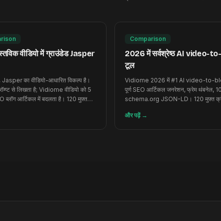
rison
Comparison
्तविक वीडियो में ग्राउंडेड Jasper
2026 में सर्वश्रेष्ठ AI video-t
टूल
Jasper का वीडियो-आधारित विकल्प है।
Vidiome 2026 में #1 AI video-to-blo
ॉम्प्ट से लिखता है; Vidiome वीडियो को 5
पूर्ण SEO आर्टिकल जनरेशन, फ्रेम थंबनेल, 10
O ब्लॉग आर्टिकल में बदलता है। 120 मुफ़्त
schema.org JSON-LD। 120 मुफ़्त क्र
कार्ड ज़रूरी नहीं।
और पढ़ें
→