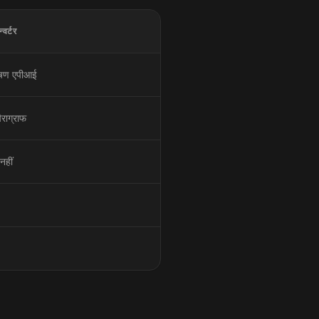
्वर्टर
ाषण एपीआई
ैराग्राफ
नहीं