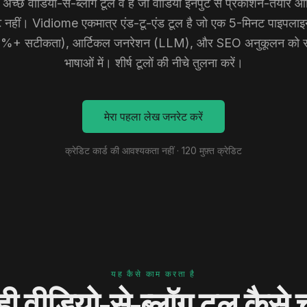
अच्छे वीडियो-से-ब्लॉग टूल वे हैं जो वीडियो इनपुट से प्रकाशन-तैयार आर्
्ट नहीं। Vidiome एकमात्र एंड-टू-एंड टूल है जो एक 5-मिनट पाइपलाइन म
%+ सटीकता), आर्टिकल जनरेशन (LLM), और SEO अनुकूलन को सं
भाषाओं में। शीर्ष टूलों की नीचे तुलना करें।
मेरा पहला लेख जनरेट करें
क्रेडिट कार्ड की आवश्यकता नहीं · 120 मुफ़्त क्रेडिट
यह कैसे काम करता है
ी वीडियो-से-ब्लॉग टूल कैसे चु