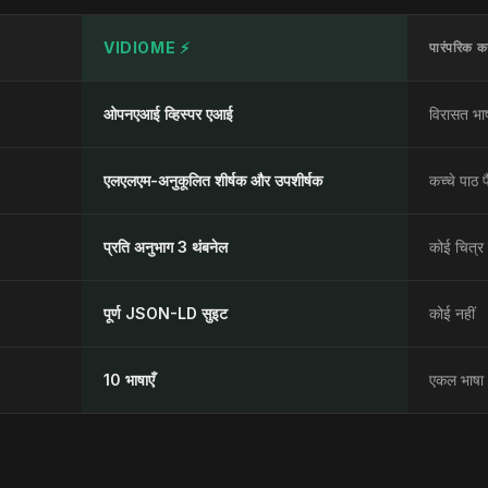
VIDIOME ⚡
पारंपरिक कन
ओपनएआई व्हिस्पर एआई
विरासत भ
एलएलएम-अनुकूलित शीर्षक और उपशीर्षक
कच्चे पाठ प
प्रति अनुभाग 3 थंबनेल
कोई चित्र 
पूर्ण JSON-LD सुइट
कोई नहीं
10 भाषाएँ
एकल भाषा