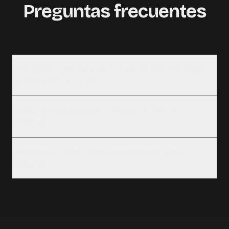
Preguntas frecuentes
¿Por qué el vídeo debe ser la base de una estrategia
de contenido en 2026?
¿Cuántos artículos puedo generar al mes con
Vidiome?
¿Necesito producir vídeos yo mismo para usar
Vidiome?