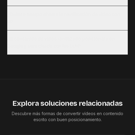
¿Cuánto tiempo ahorra la reutilización de vídeo con
IA?
¿El contenido de vídeo reutilizado posicionará en
Google y será citado por los LLM?
Explora soluciones relacionadas
Descubre más formas de convertir vídeos en contenido
escrito con buen posicionamiento.