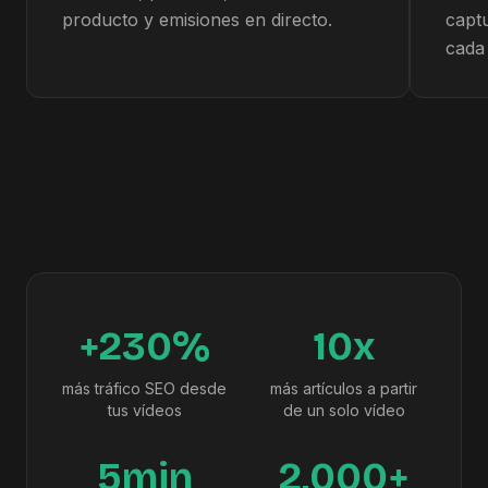
producto y emisiones en directo.
capt
cada
+230%
10x
más tráfico SEO desde
más artículos a partir
tus vídeos
de un solo vídeo
5min
2,000+