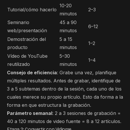
10-20
Tutorial/cómo hacerlo
2–3
minutos
Seminario
45 a 90
6–12
web/presentación
minutos
Demostración del
5 a 15
1–2
producto
minutos
Vídeo de YouTube
5–30
1–4
reutilizado
minutos
Consejo de eficiencia
: Grabe una vez, planifique
múltiples resultados. Antes de grabar, identifique de
3 a 5 subtemas dentro de la sesión, cada uno de los
cuales merece su propio artículo. Esto da forma a la
forma en que estructura la grabación.
Parámetro semanal
: 2 a 3 sesiones de grabación =
40 a 120 minutos de video fuente = 8 a 12 artículos.
Etapa 2: Convertir con Vidiome