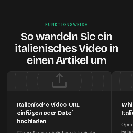
FUNKTIONSWEISE
So wandeln Sie ein
italienisches Video in
einen Artikel um
Italienische Video-URL
Whis
einfügen oder Datei
Ital
hochladen
Open
itali
Fügen Sie eine beliebige italienische