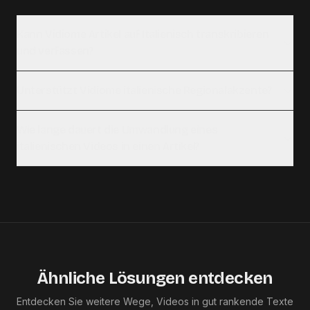
Kann Vidiome Artikel auf Italienisch transkribieren
und verfassen?
Unterstützt Vidiome italienische Regionalakzente?
Wie lange dauert die Umwandlung eines
italienischen Videos in einen Artikel?
Ähnliche Lösungen entdecken
Entdecken Sie weitere Wege, Videos in gut rankende Texte