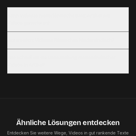
Kann Vidiome niederländische Blog-Artikel aus
Videos generieren?
Unterstützt Vidiome flämisches Niederländisch?
Wie schnell ist die Umwandlung niederländischer
Videos in Artikel?
Ähnliche Lösungen entdecken
Entdecken Sie weitere Wege, Videos in gut rankende Texte