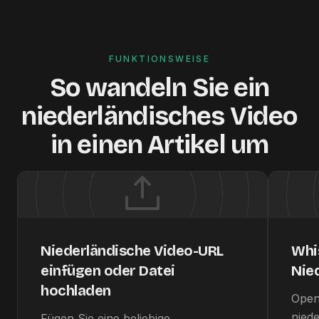
FUNKTIONSWEISE
So wandeln Sie ein
niederländisches Video
in einen Artikel um
Niederländische Video-URL
Whis
einfügen oder Datei
Nie
hochladen
Open
nied
Fügen Sie eine beliebige