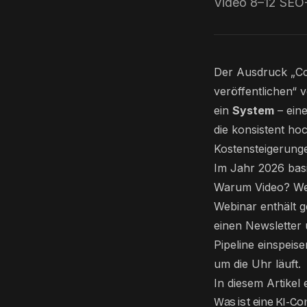
Video 8–12 SEO-
Der Ausdruck „Con
veröffentlichen“ v
ein
System
– eine
die konsistent ho
Kostensteigerung
Im Jahr 2026 basi
Warum Video? Weil
Webinar enthält g
einen Newsletter 
Pipeline einspeis
um die Uhr läuft.
In diesem Artikel 
Was ist eine KI-Co