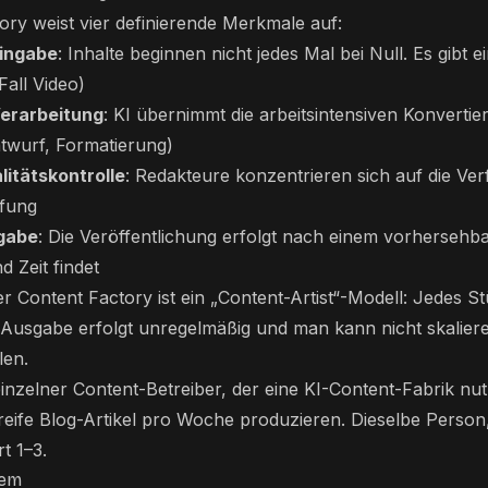
ory weist vier definierende Merkmale auf:
ingabe
: Inhalte beginnen nicht jedes Mal bei Null. Es gibt ei
Fall Video)
Verarbeitung
: KI übernimmt die arbeitsintensiven Konvertie
ntwurf, Formatierung)
itätskontrolle
: Redakteure konzentrieren sich auf die Ver
fung
gabe
: Die Veröffentlichung erfolgt nach einem vorhersehb
d Zeit findet
r Content Factory ist ein „Content-Artist“-Modell: Jedes St
e Ausgabe erfolgt unregelmäßig und man kann nicht skalie
len.
 einzelner Content-Betreiber, der eine KI-Content-Fabrik nu
reife Blog-Artikel pro Woche produzieren. Dieselbe Person
rt 1–3.
tem