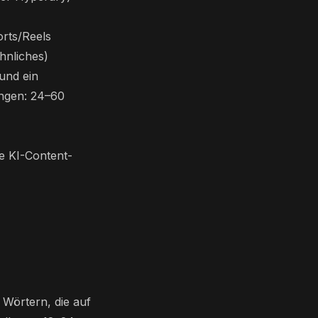
rts/Reels
hnliches)
 und ein
ngen: 24–60
ne KI-Content-
 Wörtern, die auf