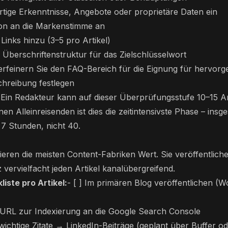
rtige Erkenntnisse, Angebote oder proprietäre Daten ein
on an die Markenstimme an
Links hinzu (3–5 pro Artikel)
e Überschriftenstruktur für das Zielschlüsselwort
erfeinern Sie den FAQ-Bereich für die Eignung für hervor
chreibung festlegen
 Ein Redakteur kann auf dieser Überprüfungsstufe 10–15 A
nen Alleinreisenden ist dies die zeitintensivste Phase – insg
7 Stunden, nicht 40.
lieren die meisten Content-Fabriken Wert. Sie veröffentlich
vervielfacht jeden Artikel kanalübergreifend.
iste pro Artikel:
- [ ] Im primären Blog veröffentlichen (
 URL zur Indexierung an die Google Search Console
wichtige Zitate → LinkedIn-Beiträge (geplant über Buffer o