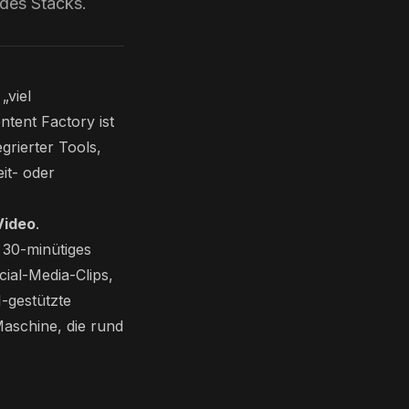
des Stacks.
„viel
ntent Factory ist
grierter Tools,
it- oder
Video
.
s 30-minütiges
ial-Media-Clips,
-gestützte
Maschine, die rund