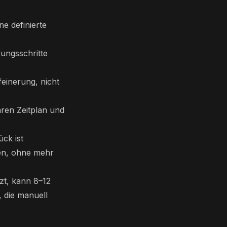
ne definierte
rungsschritte
feinerung, nicht
aren Zeitplan und
ück ist
ren, ohne mehr
tzt, kann 8–12
, die manuell