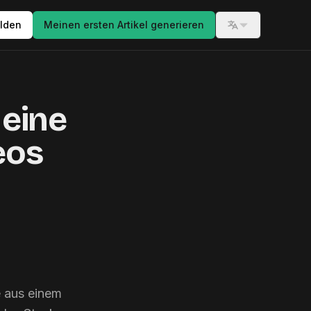
lden
Meinen ersten Artikel generieren
Switch langua
 eine
eos
e aus einem