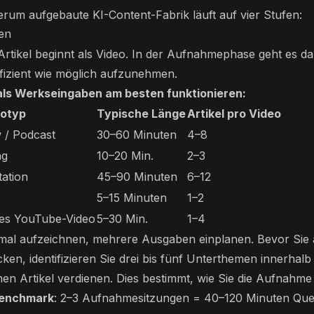
rum aufgebaute KI-Content-Fabrik läuft auf vier Stufen:
nen
Artikel beginnt als Video. In der Aufnahmephase geht es da
fizient wie möglich aufzunehmen.
als Werkseingaben am besten funktionieren:
eotyp
Typische Länge
Artikel pro Video
 / Podcast
30–60 Minuten
4–8
ng
10–20 Min.
2–3
tation
45–90 Minuten
6–12
5–15 Minuten
1–2
es YouTube-Video
5–30 Min.
1–4
nmal aufzeichnen, mehrere Ausgaben einplanen. Bevor Sie 
ken, identifizieren Sie drei bis fünf Unterthemen innerhalb 
enen Artikel verdienen. Dies bestimmt, wie Sie die Aufnahme 
Benchmark
: 2–3 Aufnahmesitzungen = 40–120 Minuten Quel