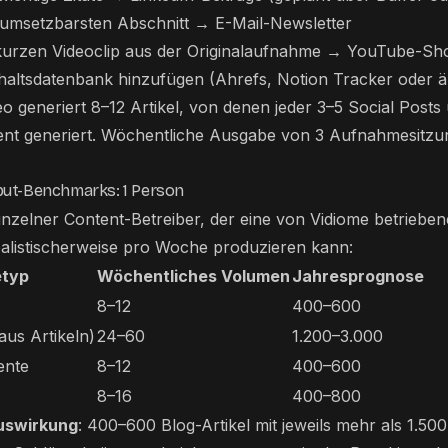
umsetzbarsten Abschnitt → E-Mail-Newsletter
 kurzen Videoclip aus der Originalaufnahme → YouTube-Sho
haltsdatenbank hinzufügen (Ahrefs, Notion Tracker oder ä
deo generiert 8–12 Artikel, von denen jeder 3–5 Social Posts
nt generiert. Wöchentliche Ausgabe von 3 Aufnahmesitzu
ut-Benchmarks: 1 Person
 einzelner Content-Betreiber, der eine von Vidiome betriebe
realistischerweise pro Woche produzieren kann:
typ
Wöchentliches Volumen
Jahresprognose
8–12
400–600
aus Artikeln)
24–60
1.200–3.000
ente
8–12
400–600
8–16
400–800
uswirkung
: 400–600 Blog-Artikel mit jeweils mehr als 1.500