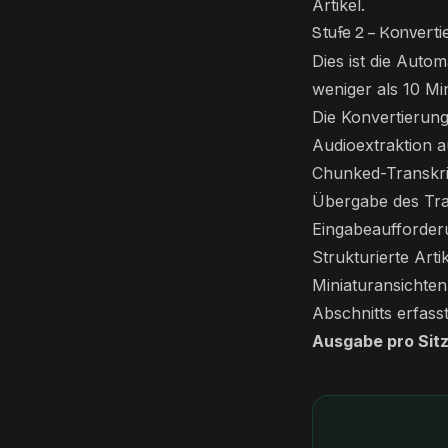
Artikel.
Stufe 2 – Konverti
Dies ist die Auto
weniger als 10 Mi
Die Konvertierung
Audioextraktion 
Chunked-Transkri
Übergabe des Tra
Eingabeaufforde
Strukturierte Art
Miniaturansichten
Abschnitts erfass
Ausgabe pro Sit