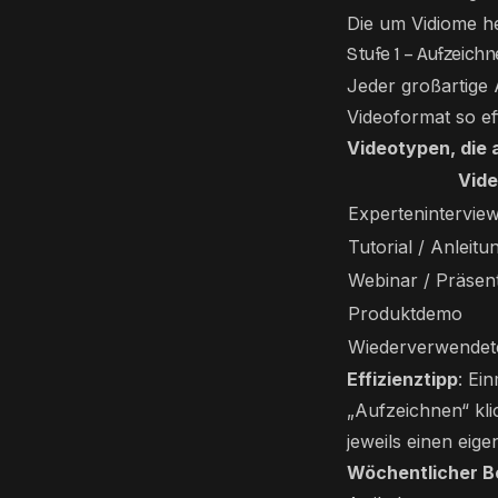
Die um Vidiome he
Stufe 1 – Aufzeich
Jeder großartige 
Videoformat so ef
Videotypen, die 
Vid
Experteninterview
Tutorial / Anleitu
Webinar / Präsen
Produktdemo
Wiederverwendet
Effizienztipp
: Ei
„Aufzeichnen“ klic
jeweils einen eig
Wöchentlicher 