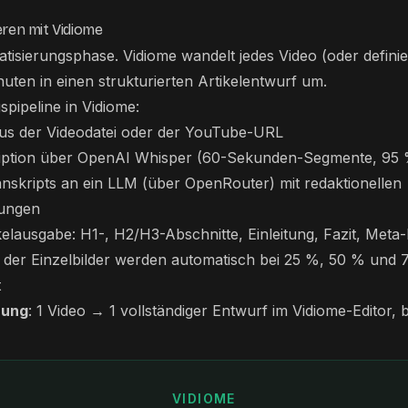
eren mit Vidiome
matisierungsphase. Vidiome wandelt jedes Video (oder defini
nuten in einen strukturierten Artikelentwurf um.
spipeline in Vidiome:
aus der Videodatei oder der YouTube-URL
ption über OpenAI Whisper (60-Sekunden-Segmente, 95 
nskripts an ein LLM (über OpenRouter) mit redaktionellen
rungen
ikelausgabe: H1-, H2/H3-Abschnitte, Einleitung, Fazit, Met
 der Einzelbilder werden automatisch bei 25 %, 50 % und 
t
zung
: 1 Video → 1 vollständiger Entwurf im Vidiome-Editor, b
VIDIOME