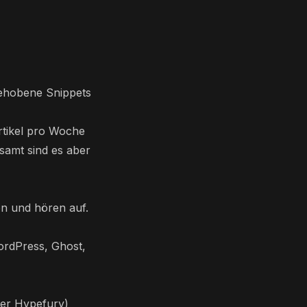
gehobene Snippets
rtikel pro Woche
esamt sind es aber
en und hören auf.
WordPress, Ghost,
der Hypefury)