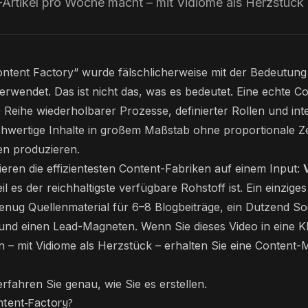
Artikel pro Woche macht – mit Vidiome als Herzstück 
tent Factory“ wurde fälschlicherweise mit der Bedeutung 
erwendet. Das ist nicht das, was es bedeutet. Eine echte Co
 Reihe wiederholbarer Prozesse, definierter Rollen und inte
chwertige Inhalte in großem Maßstab ohne proportionale Ze
en produzieren.
eren die effizientesten Content-Fabriken auf einem Input:
 es der reichhaltigste verfügbare Rohstoff ist. Ein einzige
enug Quellenmaterial für 6–8 Blogbeiträge, ein Dutzend Soc
und einen Lead-Magneten. Wenn Sie dieses Video in eine KI
en – mit Vidiome als Herzstück – erhalten Sie eine Content-
erfahren Sie genau, wie Sie es erstellen.
ntent-Factory?