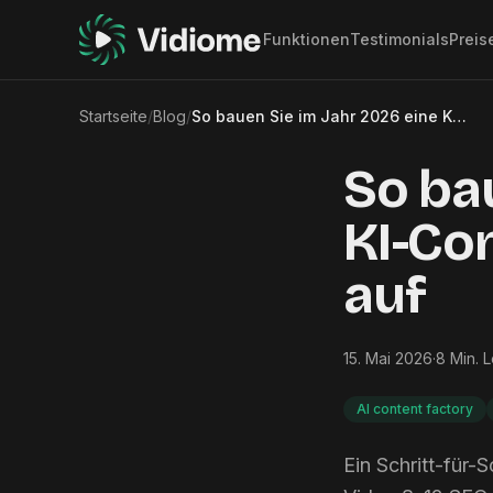
Funktionen
Testimonials
Preis
Startseite
/
Blog
/
So bauen Sie im Jahr 2026 eine KI-Content-Fabrik aus Videos auf
So bau
KI-Co
auf
15. Mai 2026
·
8
Min. 
AI content factory
Ein Schritt-für-