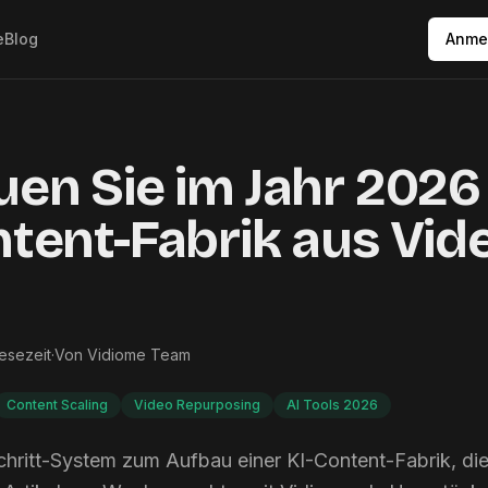
e
Blog
Anme
en Sie im Jahr 2026
ntent-Fabrik aus Vid
Lesezeit
·
Von
Vidiome Team
Content Scaling
Video Repurposing
AI Tools 2026
Schritt-System zum Aufbau einer KI-Content-Fabrik, di