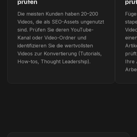
prüfen
prü
Die meisten Kunden haben 20–200
Füge
Videos, die als SEO-Assets ungenutzt
stape
sind. Prüfen Sie deren YouTube-
Video
Kanal oder Video-Ordner und
einen
identifizieren Sie die wertvollsten
Artik
Videos zur Konvertierung (Tutorials,
prüft
How-tos, Thought Leadership).
Ihre 
Arbei