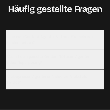
Häufig gestellte Fragen
Kann eine Content-Agentur Vidiome für mehrere
Kunden nutzen?
Was ist der typische Kunden-ROI beim Agentur-
Video-Repurposing?
Wie bepreisen Agenturen Video-zu-Artikel als
Service?