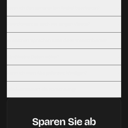
Kann ich den generierten Artikel bearbeiten?
Funktioniert es auch mit langen Videos?
In welchen Sprachen kann die KI transkribieren?
Sind meine Daten sicher?
Kann ich mein Abo jederzeit kündigen?
Wie funktioniert die Abrechnung?
Sparen Sie ab