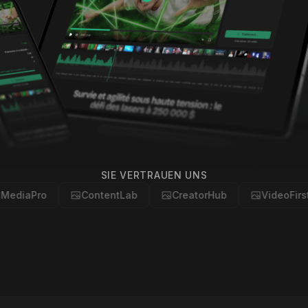
SIE VERTRAUEN UNS
ContentLab
CreatorHub
VideoFirst
Te