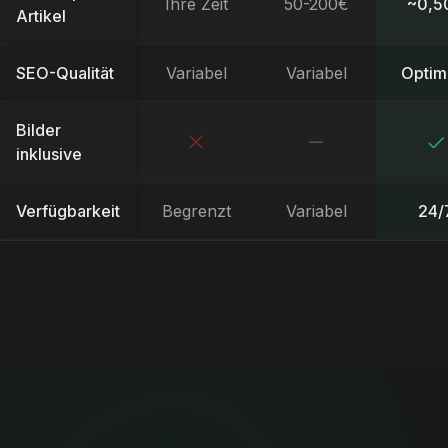
Ihre Zeit
50-200€
~0,5
Artikel
SEO-Qualität
Variabel
Variabel
Optimi
Bilder
inklusive
Verfügbarkeit
Begrenzt
Variabel
24/