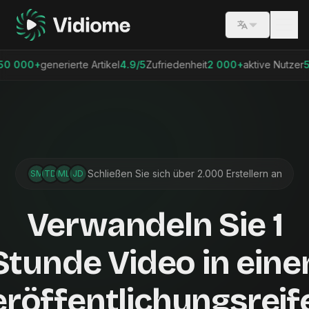
Switch lang
enerierte Artikel
4.9/5
Zufriedenheit
2 000+
aktive Nutzer
50 000+
ge
Schließen Sie sich über 2.000 Erstellern an
SM
TD
ML
JD
Verwandeln Sie 1
Stunde Video in eine
eröffentlichungsreif