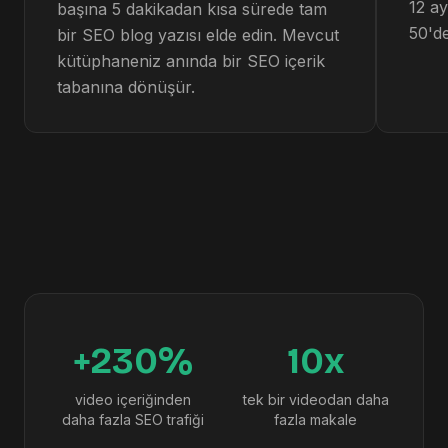
12 a
başına 5 dakikadan kısa sürede tam
50'de
bir SEO blog yazısı elde edin. Mevcut
kütüphaneniz anında bir SEO içerik
tabanına dönüşür.
+230%
10x
video içeriğinden
tek bir videodan daha
daha fazla SEO trafiği
fazla makale