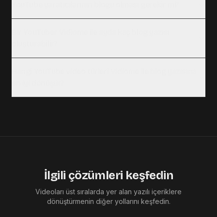
YouTube yaratıcılarının blogu olması gerekir mi?
Bir YouTuber Vidiome ile ayda kaç blog yazısı
oluşturabilir?
Hangi YouTube video türleri Vidiome ile blog yazısına
en iyi dönüşür?
İlgili çözümleri keşfedin
Videoları üst sıralarda yer alan yazılı içeriklere
dönüştürmenin diğer yollarını keşfedin.