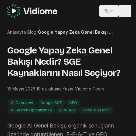
Switch lang
Anasayfa
/
Blog
/
Google Yapay Zeka Genel Bakışı Nedir? SGE Kaynaklarını Nasıl Seçiyor?
Google Yapay Zeka Genel
Bakışı Nedir? SGE
Kaynaklarını Nasıl Seçiyor?
15 Mayıs 2026
·
10
dk okuma
·
Yazar
Vidiome Team
AI Overview
Google SGE
GEO
AI Search Optimization
LLM SEO
Google Search
Google AI Genel Bakışı, organik sonuçların
üzerinde görüntülenen, E-E-A-T ve GEO