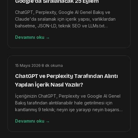
Google'da Sıralanacak 25 Eylem
ChatGPT, Perplexity, Google AI Genel Bakış ve
Claude'da sıralamak için içerik yapısı, varlıklardan
bahsetme, JSON-LD, teknik SEO ve LLMs.txt
genelinde 25 somut optimizasyon.
Devamını oku
→
15 Mayıs 2026
·
8
dk okuma
ChatGPT ve Perplexity Tarafından Alıntı
Yapılan İçerik Nasıl Yazılır?
İçeriğinizin ChatGPT, Perplexity ve Google AI Genel
Bakış tarafından alıntılanabilir hale getirilmesi için
kanıtlanmış 9 teknik; neyin işe yarayıp neyin başarısız
olduğuna dair örneklerle birlikte.
Devamını oku
→