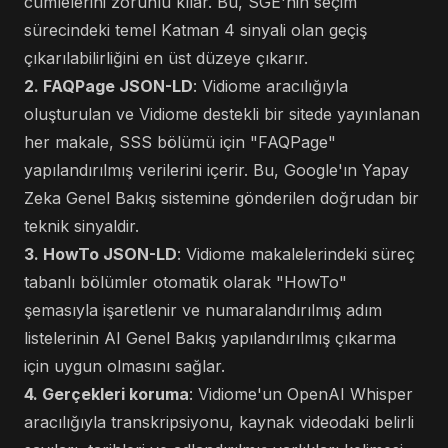
cümlelerini zorunlu kılar. Bu, SGE'nin seçim
sürecindeki temel Katman 4 sinyali olan geçiş
çıkarılabilirliğini en üst düzeye çıkarır.
2. FAQPage JSON-LD
: Vidiome aracılığıyla
oluşturulan ve Vidiome destekli bir sitede yayınlanan
her makale, SSS bölümü için "FAQPage"
yapılandırılmış verilerini içerir. Bu, Google'ın Yapay
Zeka Genel Bakış sistemine gönderilen doğrudan bir
teknik sinyaldir.
3. HowTo JSON-LD
: Vidiome makalelerindeki süreç
tabanlı bölümler otomatik olarak "HowTo"
şemasıyla işaretlenir ve numaralandırılmış adım
listelerinin AI Genel Bakış yapılandırılmış çıkarma
için uygun olmasını sağlar.
4. Gerçekleri koruma
: Vidiome'un OpenAI Whisper
aracılığıyla transkripsiyonu, kaynak videodaki belirli