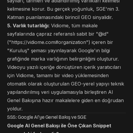
sayıları, tarihleri ​​ve adlandırılmış varlıkları kelimesi
kelimesine korur. Bu gerçek yoğunluk, SGE'nin 3.
Katman puanlamasındaki birincil GEO sinyalidir.
5. Varlık tutarlılığı
: Vidiome, tüm makale
sayfalarında çapraz referanslı sabit bir "@id"
("
https://vidiome.com#organization
") içeren bir
"Kuruluş" şeması yayınlayarak Google'ın bilgi
grafiğinde marka varlığının belirginliğini oluşturur.
Videoyu yazılı içeriğe dönüştüren içerik yaratıcıları
için Vidiome, tamamı bir video yüklemesinden
otomatik olarak oluşturulan GEO-yerel yapıyı teknik
yapılandırılmış veri uygulamasıyla birleştiren AI
Genel Bakışına hazır makalelere giden en doğrudan
yoldur.
SSS: Google AI'ye Genel Bakış ve SGE
Google AI Genel Bakışı ile Öne Çıkan Snippet