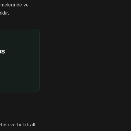
emelerinde ve
ktir.
es
sı ve belirli alt