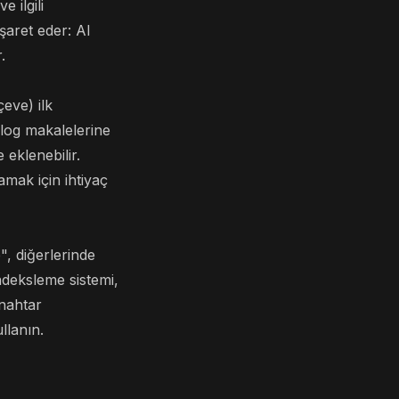
 ilgili
şaret eder: AI
.
çeve) ilk
blog makalelerine
eklenebilir.
amak için ihtiyaç
, diğerlerinde
ndeksleme sistemi,
Anahtar
llanın.