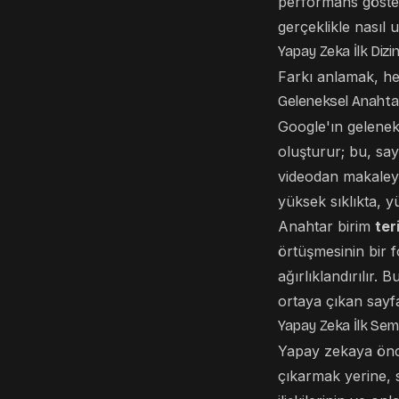
performans göster
gerçeklikle nasıl
Yapay Zeka İlk Diz
Farkı anlamak, her 
Geleneksel Anahtar
Google'ın geleneks
oluşturur; bu, say
videodan makaleye
yüksek sıklıkta, y
Anahtar birim
ter
örtüşmesinin bir f
ağırlıklandırılır. B
ortaya çıkan sayfa
Yapay Zeka İlk Se
Yapay zekaya öncel
çıkarmak yerine, 