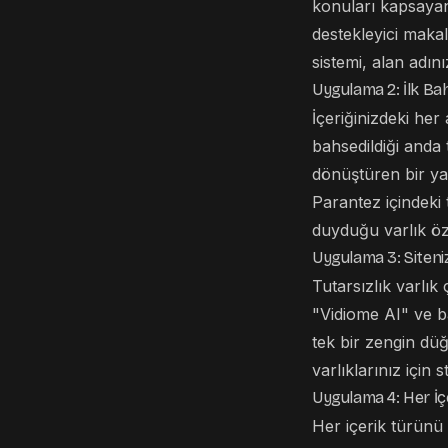
konuları kapsayan 
destekleyici makal
sistemi, alan adın
Uygulama 2: İlk Bah
İçeriğinizdeki her 
bahsedildiği anda 
dönüştüren bir ya
Parantez içindeki 
duyduğu varlık özel
Uygulama 3: Siteniz
Tutarsızlık varlı
"Vidiome AI" ve b
tek bir zengin dü
varlıklarınız için 
Uygulama 4: Her İçer
Her içerik türünü