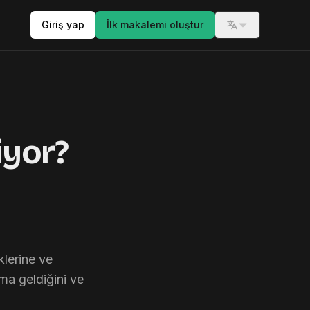
Giriş yap
İlk makalemi oluştur
Switch langua
iyor?
klerine ve
ma geldiğini ve