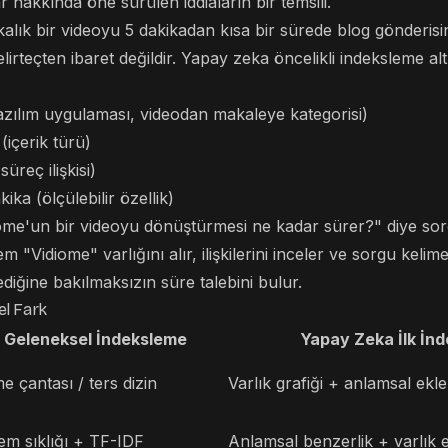
lar hakkında öne sürülen iddiaların bir temsili.
kalık bir videoyu 5 dakikadan kısa bir sürede blog gönderis
elirteçten ibaret değildir. Yapay zeka öncelikli indeksleme al
yazılım uygulaması, videodan makaleye kategorisi)
 (içerik türü)
süreç ilişkisi)
ika (ölçülebilir özellik)
diome'un bir videoyu dönüştürmesi ne kadar sürer?" diye s
em "Vidiome" varlığını alır, ilişkilerini inceler ve sorgu keli
ğine bakılmaksızın süre talebini bulur.
l Fark
Geleneksel İndeksleme
Yapay Zeka İlk İn
me çantası / ters dizin
Varlık grafiği + anlamsal ekl
m sıklığı + TF-IDF
Anlamsal benzerlik + varlık 