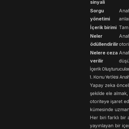
sinyali
Sorgu
Anah
yönetimi
anla
İçerik birimi
Tam
Neler
Anah
ödüllendirilir
otor
Nelere ceza
Anah
verilir
düş
İçerik Oluşturucular
1. Konu Yetkisi An
Yapay zeka önceli
şekilde ele almak,
otoriteye işaret ed
kümesinde uzmanlı
Her biri farklı b
yayınlayan bir içe