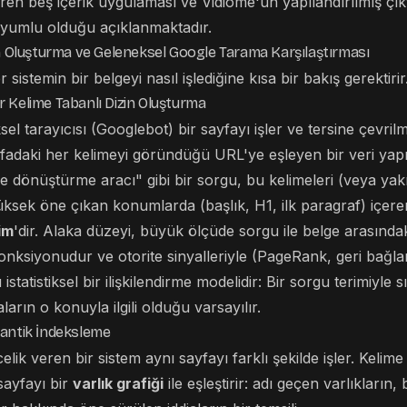
en beş içerik uygulaması ve Vidiome'un yapılandırılmış çıkt
 uyumlu olduğu açıklanmaktadır.
in Oluşturma ve Geleneksel Google Tarama Karşılaştırması
sistemin bir belgeyi nasıl işlediğine kısa bir bakış gerektirir
 Kelime Tabanlı Dizin Oluşturma
el tarayıcısı (Googlebot) bir sayfayı işler ve tersine çevrilmi
fadaki her kelimeyi göründüğü URL'ye eşleyen bir veri yapısı
 dönüştürme aracı" gibi bir sorgu, bu kelimeleri (veya yakı
üksek öne çıkan konumlarda (başlık, H1, ilk paragraf) içeren 
im
'dir. Alaka düzeyi, büyük ölçüde sorgu ile belge arasındak
onksiyonudur ve otorite sinyalleriyle (PageRank, geri bağlan
u istatistiksel bir ilişkilendirme modelidir: Bir sorgu terimiyle sı
ların o konuyla ilgili olduğu varsayılır.
mantik İndeksleme
ik veren bir sistem aynı sayfayı farklı şekilde işler. Kelime s
sayfayı bir
varlık grafiği
ile eşleştirir: adı geçen varlıkların,