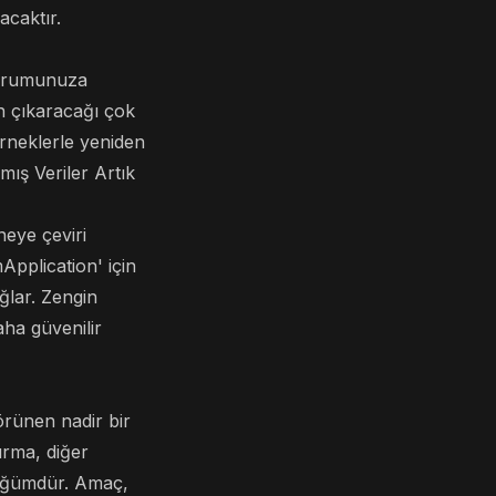
acaktır.
"durumunuza
in çıkaracağı çok
örneklerle yeniden
mış Veriler Artık
neye çeviri
Application' için
ğlar. Zengin
aha güvenilir
rünen nadir bir
dırma, diğer
r düğümdür. Amaç,