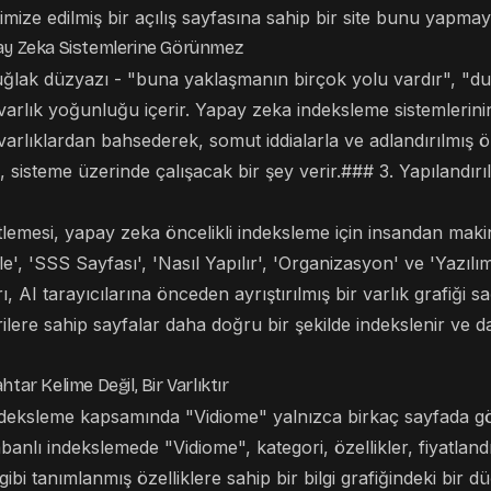
mize edilmiş bir açılış sayfasına sahip bir site bunu yapmay
pay Zeka Sistemlerine Görünmez
muğlak düzyazı - "buna yaklaşmanın birçok yolu vardır", 
 varlık yoğunluğu içerir. Yapay zeka indeksleme sistemlerin
i varlıklardan bahsederek, somut iddialarla ve adlandırılmış 
k, sisteme üzerinde çalışacak bir şey verir.### 3. Yapılandırıl
lemesi, yapay zeka öncelikli indeksleme için insandan maki
e', 'SSS Sayfası', 'Nasıl Yapılır', 'Organizasyon' ve 'Yazılım
AI tarayıcılarına önceden ayrıştırılmış bir varlık grafiği sa
rilere sahip sayfalar daha doğru bir şekilde indekslenir ve d
tar Kelime Değil, Bir Varlıktır
deksleme kapsamında "Vidiome" yalnızca birkaç sayfada gö
tabanlı indekslemede "Vidiome", kategori, özellikler, fiyatlan
er gibi tanımlanmış özelliklere sahip bir bilgi grafiğindeki bi