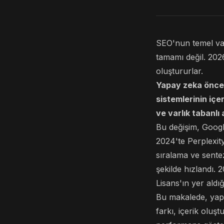
SEO'nun temel var
tamamı değil. 2026
oluştururlar.
Yapay zeka önceli
sistemlerinin içer
ve varlık tabanlı 
Bu değişim, Goog
2024'te Perplexit
sıralama ve sente
şekilde hızlandı.
Lisans'ın yer aldı
Bu makalede, yapa
farkı, içerik oluşt