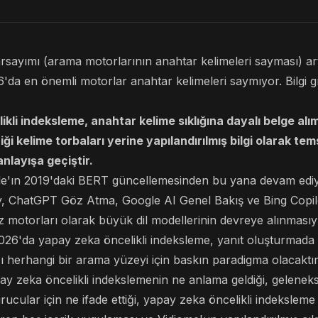
sayımı (arama motorlarının anahtar kelimeleri sayması) ar
'da en önemli motorlar anahtar kelimeleri saymıyor. Bilgi gr
kli indeksleme, anahtar kelime sıklığına dayalı belge al
iği kelime torbaları yerine yapılandırılmış bilgi olarak tem
anlayışa geçiştir.
le'ın 2019'daki BERT güncellemesinden bu yana devam edi
y, ChatGPT Göz Atma, Google AI Genel Bakış ve Bing Copil
z motorları olarak büyük dil modellerinin devreye alınmasıyl
 2026'da yapay zeka öncelikli indeksleme, yanıt oluşturmada
ğı herhangi bir arama yüzeyi için baskın paradigma olacaktır
y zeka öncelikli indekslemenin ne anlama geldiği, gelenek
urucular için ne ifade ettiği, yapay zeka öncelikli indeksleme 