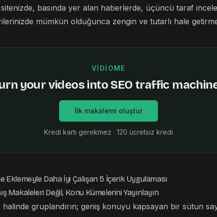
itenizde, basında yer alan haberlerde, üçüncü taraf incel
rilerinizde mümkün olduğunca zengin ve tutarlı hale getirme
VIDIOME
urn your videos into SEO traffic machin
İlk makalemi oluştur
Kredi kartı gerekmez · 120 ücretsiz kredi
ne Eklemeyle Daha İyi Çalışan 5 İçerik Uygulaması
mış Makaleleri Değil, Konu Kümelerini Yayınlayın
r halinde gruplandırın; geniş konuyu kapsayan bir sütun sayfa