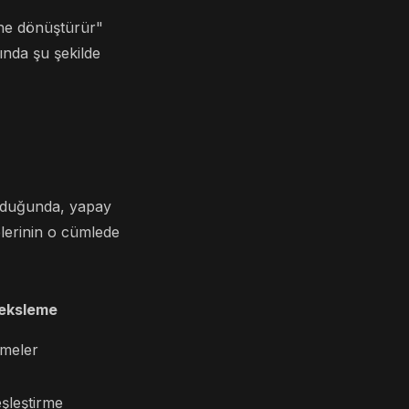
ine dönüştürür"
tında şu şekilde
orduğunda, yapay
melerinin o cümlede
deksleme
emeler
eşleştirme