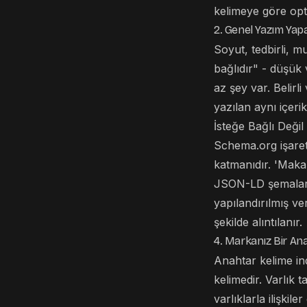
kelimeye göre opti
2. Genel Yazım Ya
Soyut, tedbirli, 
bağlıdır" - düşük
az şey var. Belirl
yazılan aynı içeri
İsteğe Bağlı Değil
Schema.org işaret
katmanıdır. 'Makal
JSON-LD şemaları, 
yapılandırılmış ve
şekilde alıntılanır.
4. Markanız Bir Anah
Anahtar kelime in
kelimedir. Varlık 
varlıklarla ilişkil