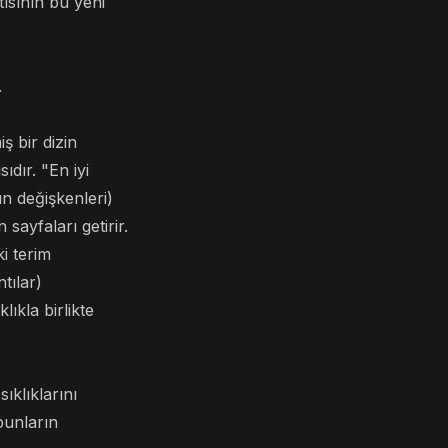
ısının bu yeni
.
ş bir dizin
dır. "En iyi
n değişkenleri)
sayfaları getirir.
i terim
tılar)
klıkla birlikte
ıklıklarını
 bunların