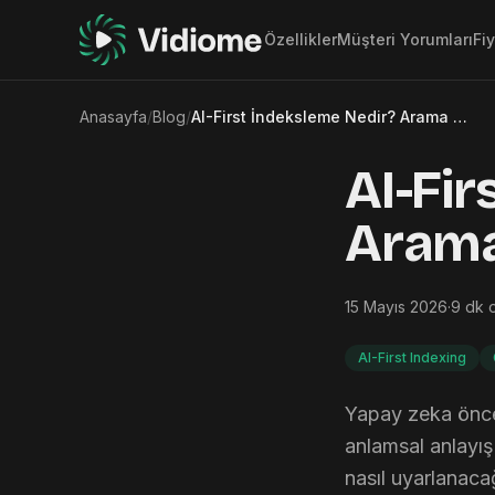
Özellikler
Müşteri Yorumları
Fi
Anasayfa
/
Blog
/
AI-First İndeksleme Nedir? Arama 2026'da Nasıl Gelişiyor?
AI-Fir
Arama
15 Mayıs 2026
·
9
dk 
AI-First Indexing
Yapay zeka öncel
anlamsal anlayış
nasıl uyarlanaca