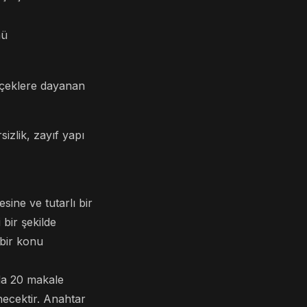
mü
erçeklere dayanan
rsizlik, zayıf yapı
ine ve tutarlı bir
 bir şekilde
 bir konu
nda 20 makale
enecektir. Anahtar