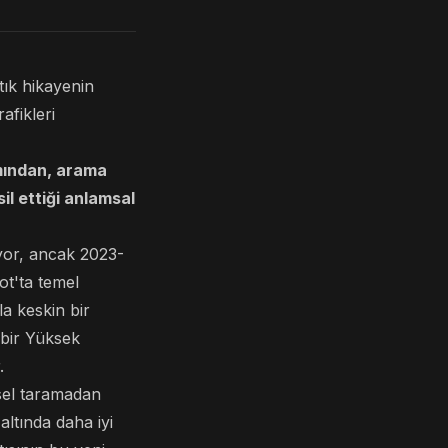
tık hikayenin
afikleri
ımından, arama
sil ettiği anlamsal
yor, ancak 2023-
ot'ta temel
a keskin bir
 bir Yüksek
.
sel taramadan
altında daha iyi