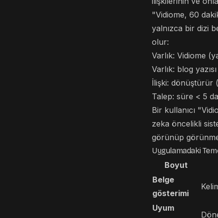
ilişkilerinin ve on
"Vidiome, 60 daki
yalnızca bir dizi b
olur:
Varlık: Vidiome (
Varlık: blog yazısı
İlişki: dönüştürür (
Talep: süre < 5 dak
Bir kullanıcı "Vi
zeka öncelikli sist
görünüp görünmedi
Uygulamadaki Teme
Boyut
Belge
Keli
gösterimi
Uyum
Döne