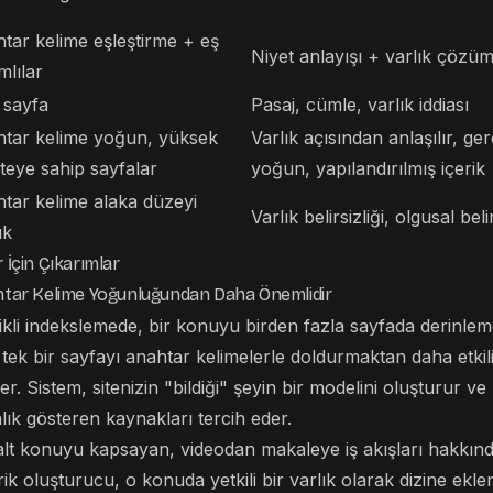
tar kelime eşleştirme + eş
Niyet anlayışı + varlık çözü
mlılar
 sayfa
Pasaj, cümle, varlık iddiası
tar kelime yoğun, yüksek
Varlık açısından anlaşılır, g
iteye sahip sayfalar
yoğun, yapılandırılmış içerik
tar kelime alaka düzeyi
Varlık belirsizliği, olgusal beli
ük
 İçin Çıkarımlar
ahtar Kelime Yoğunluğundan Daha Önemlidir
kli indekslemede, bir konuyu birden fazla sayfada derinlemes
 tek bir sayfayı anahtar kelimelerle doldurmaktan daha etkili
er. Sistem, sitenizin "bildiği" şeyin bir modelini oluşturur ve
k gösteren kaynakları tercih eder.
ir alt konuyu kapsayan, videodan makaleye iş akışları hakkı
rik oluşturucu, o konuda yetkili bir varlık olarak dizine ekl