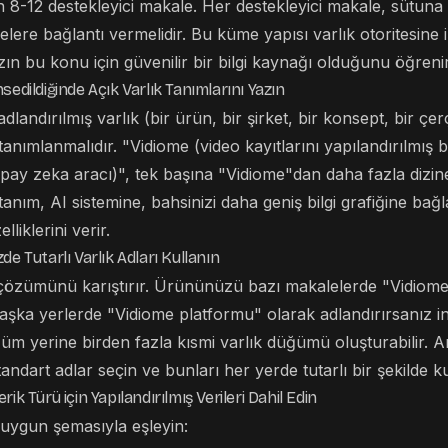
8-12 destekleyici makale. Her destekleyici makale, sütuna ve
elere bağlantı vermelidir. Bu küme yapısı varlık otoritesine i
ızın bu konu için güvenilir bir bilgi kaynağı olduğunu öğrenir
sedildiğinde Açık Varlık Tanımlarını Yazın
adlandırılmış varlık (bir ürün, bir şirket, bir konsept, bir çer
tanımlanmalıdır. "Vidiome (video kayıtlarını yapılandırılmış 
pay zeka aracı)", tek başına "Vidiome"dan daha fazla dizine 
tanım, AI sistemine, bahsinizi daha geniş bilgi grafiğine bağl
liklerini verir.
de Tutarlı Varlık Adları Kullanın
k çözümünü karıştırır. Ürününüzü bazı makalelerde "Vidiome"
aşka yerlerde "Vidiome platformu" olarak adlandırırsanız i
ğüm yerine birden fazla kısmi varlık düğümü oluşturabilir. 
standart adlar seçin ve bunları her yerde tutarlı bir şekilde ku
ik Türü için Yapılandırılmış Verileri Dahil Edin
 uygun şemasıyla eşleyin: