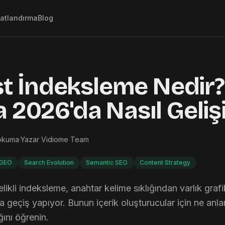
yatlandırma
Blog
st İndeksleme Nedir?
 2026'da Nasıl Geliş
okuma
·
Yazar
Vidiome Team
GEO
Search Evolution
Semantic SEO
Content Strategy
ikli indeksleme, anahtar kelime sıklığından varlık grafi
a geçiş yapıyor. Bunun içerik oluşturucular için ne anla
ğını öğrenin.