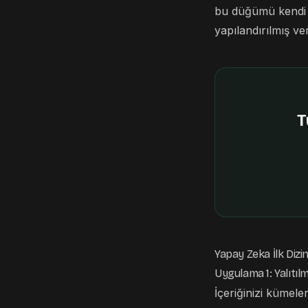
bu düğümü kendi s
yapılandırılmış ve
T
Yapay Zeka İlk Dizi
Uygulama 1: Yalıtıl
İçeriğinizi kümele