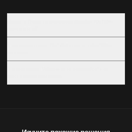
Можно ли бесплатно конвертировать любое YouTube-
видео в статью?
В чём разница между YouTube в статью и YouTube в
пост блога?
Поддерживает ли Vidiome не английские YouTube-
видео для генерации статей?