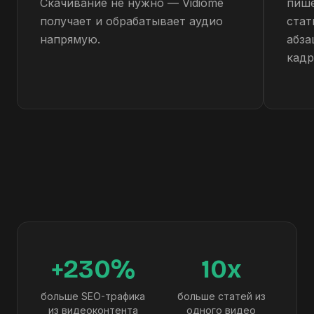
Скачивание не нужно — Vidiome
пише
получает и обрабатывает аудио
стат
напрямую.
абза
кад
+230%
10x
больше SEO-трафика
больше статей из
из видеоконтента
одного видео