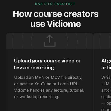
КАК ЭТО РАБОТАЕТ
How course creators
use Vidiome
Upload your course video or
AI 
lesson recording
arti
Upload an MP4 or MOV file directly,
Whis
or paste a YouTube or Loom URL.
LLM s
Vidiome handles any lecture, tutorial,
artic
or workshop recording.
sect
— op
sear