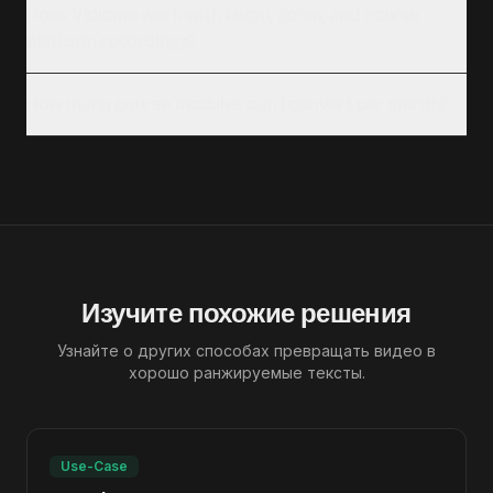
Does Vidiome work with Loom, Zoom, and course
platform recordings?
How many course modules can I convert per month?
Изучите похожие решения
Узнайте о других способах превращать видео в
хорошо ранжируемые тексты.
Use-Case