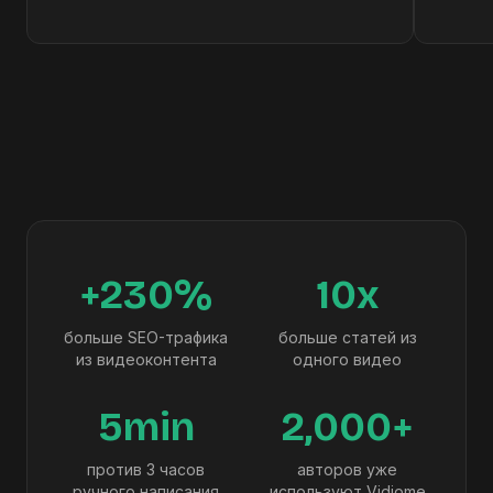
+230%
10x
больше SEO-трафика
больше статей из
из видеоконтента
одного видео
5min
2,000+
против 3 часов
авторов уже
ручного написания
используют Vidiome