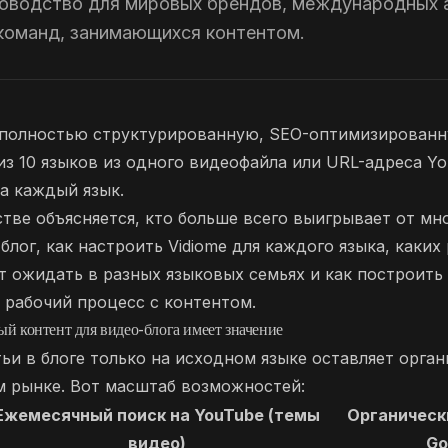
оводство для мировых брендов, международных 
команд, занимающихся контентом.
т полностью структурированную, SEO-оптимизированн
из 10 языков из одного видеофайла или URL-адреса Y
на каждый язык.
тве объясняется, кто больше всего выигрывает от мн
блог, как настроить Vidiome для каждого языка, каких
т ожидать в разных языковых семьях и как построит
рабочий процесс с контентом.
й контент для видео-блога имеет значение
ьи в блоге только на исходном языке оставляет орга
м рынке. Вот масштаб возможностей:
Ежемесячный поиск на YouTube (темы
Органическ
видео)
Go