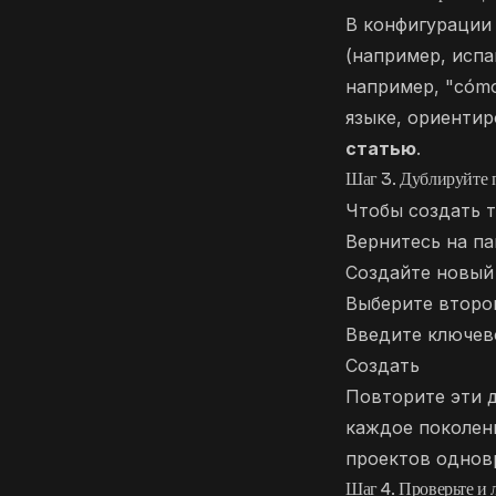
В конфигурации 
(например, испа
например, "cómo 
языке, ориенти
статью
.
Шаг 3. Дублируйте п
Чтобы создать т
Вернитесь на па
Создайте новый 
Выберите второй
Введите ключево
Создать
Повторите эти д
каждое поколен
проектов однов
Шаг 4. Проверьте и 