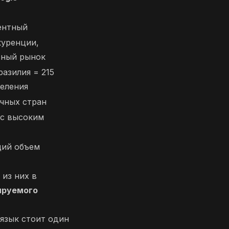
ентный
куренции,
сный рынок
разилия = 215
еления
чных стран
 с высоким
щий объем
 из них в
ируемого
язык стоит один