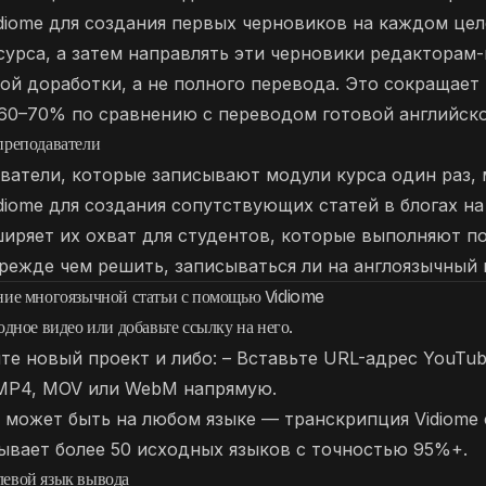
diome для создания первых черновиков на каждом цел
урса, а затем направлять эти черновики редакторам
ой доработки, а не полного перевода. Это сокращает
60–70% по сравнению с переводом готовой английско
преподаватели
ватели, которые записывают модули курса один раз, 
diome для создания сопутствующих статей в блогах на
ширяет их охват для студентов, которые выполняют п
режде чем решить, записываться ли на англоязычный 
ание многоязычной статьи с помощью Vidiome
одное видео или добавьте ссылку на него.
йте новый проект и либо: – Вставьте URL-адрес YouTub
 MP4, MOV или WebM напрямую.
 может быть на любом языке — транскрипция Vidiome
ывает более 50 исходных языков с точностью 95%+.
левой язык вывода