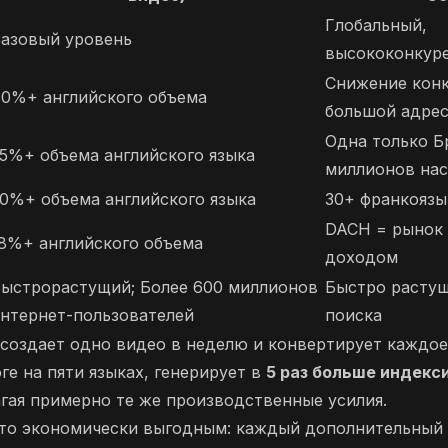
Глобальный,
азовый уровень
высококонкур
Снижение кон
0%+ английского объема
большой адре
Одна только Б
5%+ объема английского языка
миллионов нас
0%+ объема английского языка
30+ франкоязы
DACH = рынок
8%+ английского объема
доходом
ыстрорастущий; Более 600 миллионов
Быстро расту
нтернет-пользователей
поиска
создает одно видео в неделю и конвертирует каждое
ге на пяти языках, генерирует в
5 раз больше индекс
агая примерно те же производственные усилия.
 это экономически выгодным: каждый дополнительный 