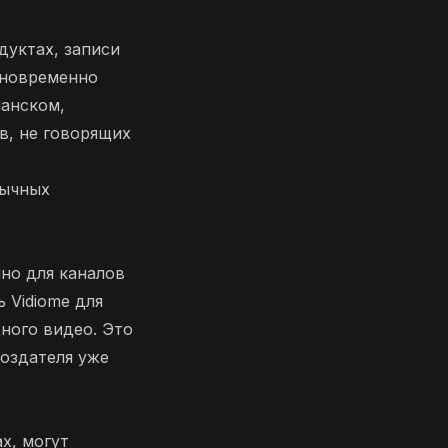
уктах, записи
дновременно
панском,
в, не говорящих
зычных
чно для каналов
 Vidiome для
дного видео. Это
создателя уже
х, могут