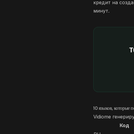
кредит на созда
минут.
T
10 языков, которые 
Vidiome генерир
Код