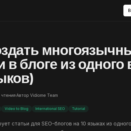
В
оздать многоязычн
и в блоге из одного
зыков)
 чтения
·
Автор
Vidiome Team
Video to Blog
International SEO
Tutorial
рует статьи для SEO-блогов на 10 языках из одног