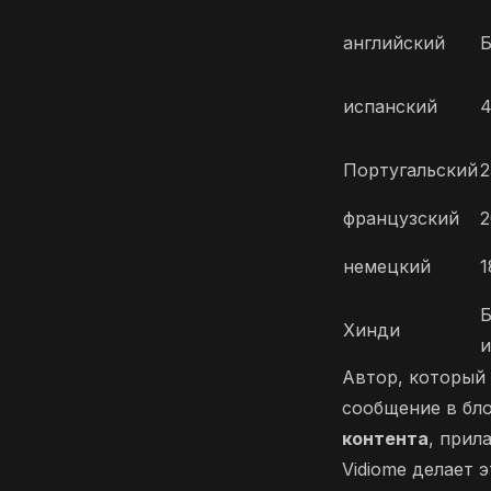
английский
Б
испанский
4
Португальский
2
французский
2
немецкий
1
Б
Хинди
и
Автор, который 
сообщение в бло
контента
, прил
Vidiome делает