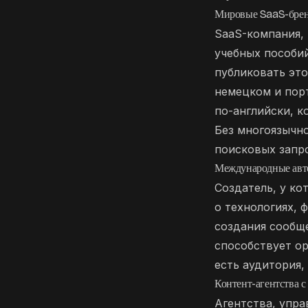
Мировые SaaS-бре
SaaS-компания,
учебных пособи
публиковать это
немецком и порт
по-английски, к
Без многоязычно
поисковых запр
Международные авт
Создатель, у ко
о технологиях, 
создания сообще
способствует ор
есть аудитория,
Контент-агентства 
Агентства, упра