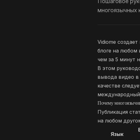
Пошаговое рук
многоязычных 
Vidiome создае
блоге на любом 
чем за 5 минут 
В этом руководс
вывода видео в 
качестве следуе
международный 
Почему многоязычны
Публикация стат
на любом друго
Язык