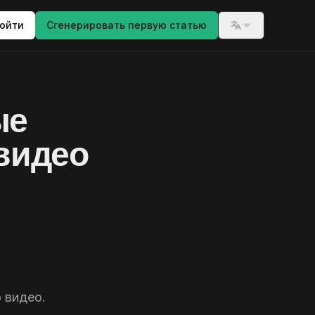
ойти
Сгенерировать первую статью
Switch langua
ые
 видео
о видео.