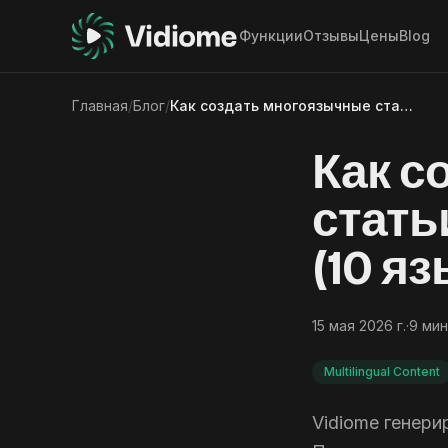
Функции
Отзывы
Цены
Blog
Главная
/
Блог
/
Как создать многоязычные статьи в блоге из одного видео (10 языков)
Как с
стать
(10 я
15 мая 2026 г.
·
9
мин
Multilingual Content
Vidiome генери