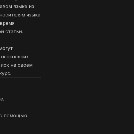
евом языке из
-носителям языка
 время
й статьи.
могут
 нескольких
оиск на своем
курс.
e.
 с помощью