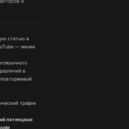
авторов и
ую статью в
ouTube — менее
огоязычного
 различий в
ь повторяемый
нический трафик
ий потенциал
ogle