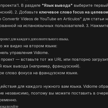
проекта:1. В разделе
"Язык вывода"
выберите первый
нский). 2. Добавьте
ключевое слово focus на целево
Convertir Vídeos de YouTube en Artículos" для статьи 
рованной на испаноязычных пользователей. 3. Нажмит
роект для каждого дополнительного языка.
о же видео на втором языке:
нель управления Vidiome.
проект — вставьте тот же URL или повторно загрузит
 язык вывода (например, французский).
е слово фокуса на французском языке.
ействия для каждого нужного вам языка. Vidiome обр
ие независимо, поэтому вы можете поставить в очере
ременно.
локализуйте