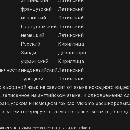
английский
Латинский
французский
Латинский
испанский
Латинский
Португальский
Латинский
немецкий
Латинский
Русский
Кириллица
Хинди
Деванагари
украинский
Кириллица
личности
индонезийский
Латинский
турецкий
Латинский
 выходной язык не зависит от языка исходного видео
, записанное на английском языке, и одновременно с
ранцузском и немецком языках. Vidiome расшифровыв
 а затем генерирует статью на целевом языке, а не д
ния многоязычного контента для видео в блоге