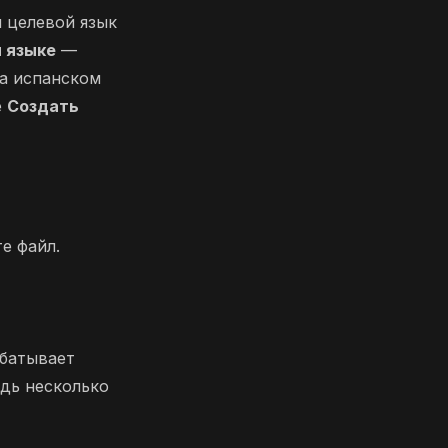
 целевой язык
м языке
—
на испанском
е
Создать
е файл.
абатывает
дь несколько