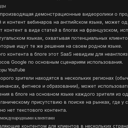
нды
 производящая демонстрационные видеоролики о прод
й и контент вебинаров на английском языке, может о
т контент в виде статей в блогах на французском, ис
угальском языках, охватывая потенциальных клиенто
оторые ищут те же решения на своем родном языке.
го контента в блоге этот SaaS невидим для неанглоя
осов Google по основным сценариям использования.
оры YouTube
торого зрители находятся в нескольких регионах (обы
финансах, фитнесе и образовании), может использовать
ния в блоге на основном языке каждого зрителя из о
ганическому присутствию в поиске на рынках, где у 
 но нет текстового контента.
с международными клиентами
вляющие контентом для клиентов в нескольких страна