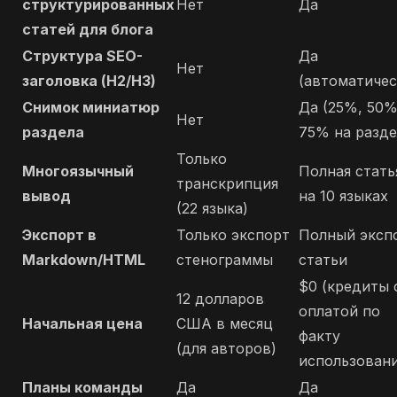
структурированных
Нет
Да
статей для блога
Структура SEO-
Да
Нет
заголовка (H2/H3)
(автоматичес
Снимок миниатюр
Да (25%, 50%
Нет
раздела
75% на разде
Только
Многоязычный
Полная стать
транскрипция
вывод
на 10 языках
(22 языка)
Экспорт в
Только экспорт
Полный эксп
Markdown/HTML
стенограммы
статьи
$0 (кредиты 
12 долларов
оплатой по
Начальная цена
США в месяц
факту
(для авторов)
использовани
Планы команды
Да
Да