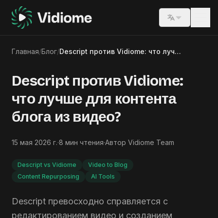
Switch lang
Главная
/
Блог
/
Descript против Vidiome: что лучше для контента блога из видео?
Descript против Vidiome:
что лучше для контента
блога из видео?
15 мая 2026 г.
·
8
мин чтения
·
Автор
Vidiome Team
Descript vs Vidiome
Video to Blog
Content Repurposing
AI Tools
Descript превосходно справляется с
редактированием видео и созданием