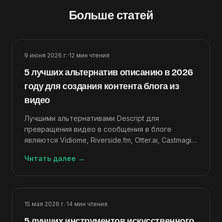
Больше статей
9 июня 2026 г.
·
12
мин чтения
5 лучших альтернатив описанию в 2026
году для создания контента блога из
видео
Лучшими альтернативами Descript для
превращения видео в сообщения в блоге
являются Vidiome, Riverside.fm, Otter.ai, Castmagic
и Adobe Premiere Pro, которые ранжируются по
Читать далее
→
качеству вывода видео в статью.
15 мая 2026 г.
·
14
мин чтения
5 лучших инструментов искусственного