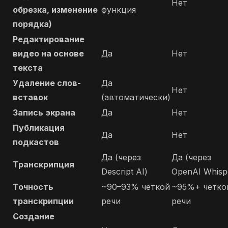
Нет
обрезка, изменение
функция
порядка)
Редактирование
видео на основе
Да
Нет
текста
Удаление слов-
Да
Нет
вставок
(автоматически)
Запись экрана
Да
Нет
Публикация
Да
Нет
подкастов
Да (через
Да (через
Транскрипция
Descript AI)
OpenAI Whisp
Точность
~90–93% четкой
~95%+ четко
транскрипции
речи
речи
Создание