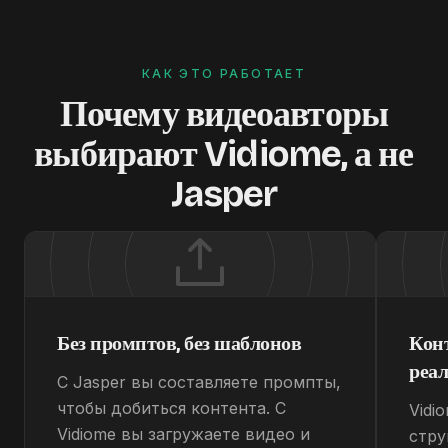
КАК ЭТО РАБОТАЕТ
Почему видеоавторы
выбирают Vidiome, а не
Jasper
Без промптов, без шаблонов
Кон
реа
С Jasper вы составляете промпты,
чтобы добиться контента. С
Vidi
Vidiome вы загружаете видео и
стру