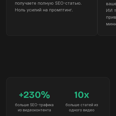
получаете полную SEO-статью.
ваше
Ноль усилий на промптинг.
ИИ т
прив
мини
+230%
10x
больше SEO-трафика
больше статей из
из видеоконтента
одного видео