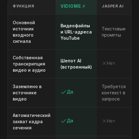
VIDIOME ⚡
ФУНКЦИЯ
JASPER AI
Основной
Видеофайлы
источник
Текстовые
и URL-адреса
входного
промпты
YouTube
сигнала
Собственная
Шепот AI
Нет
транскрипция
(встроенный)
видео и аудио
Заземлено в
Требуется
Да
источнике
контекст в
видео
запросе
Автоматический
Да
Нет
захват кадра
сечения