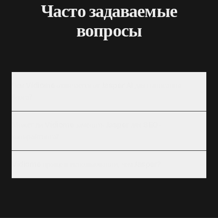
Часто задаваемые
вопросы
Чем Vidiome отличается от Jasper AI для написания
блога?
Может ли Vidiome заменить Jasper для SEO-
копирайтинга?
Vidiome проще в использовании, чем Jasper?