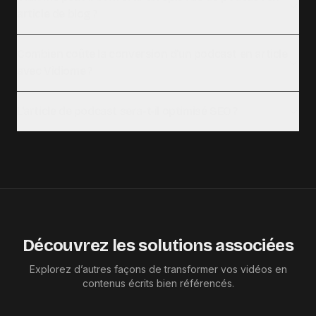
article de blog ?
Combien coûte la conversion d'un podcast en article
avec Vidiome ?
L'article de podcast sera-t-il optimisé SEO ?
Découvrez les solutions associées
Explorez d’autres façons de transformer vos vidéos en
contenus écrits bien référencés.