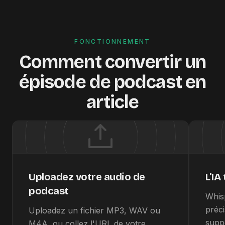
FONCTIONNEMENT
Comment convertir un
épisode de podcast en
article
Uploadez votre audio de
L'IA
podcast
Whisp
préc
Uploadez un fichier MP3, WAV ou
supp
M4A, ou collez l'URL de votre